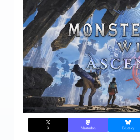
X
Mastodon
Bluesky