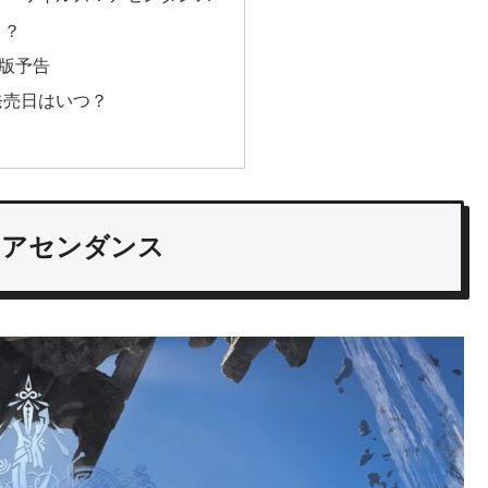
！？
 2 版予告
発売日はいつ？
：アセンダンス