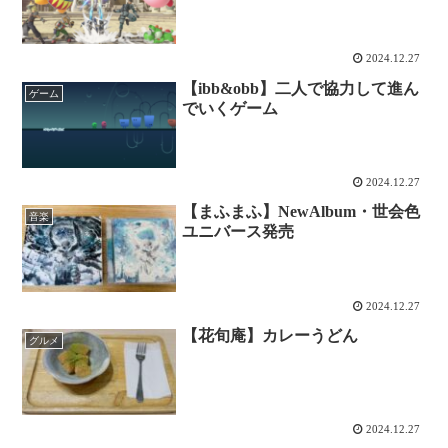
2024.12.27
【ibb&obb】二人で協力して進ん
ゲーム
でいくゲーム
2024.12.27
【まふまふ】NewAlbum・世会色
音楽
ユニバース発売
2024.12.27
【花旬庵】カレーうどん
グルメ
2024.12.27