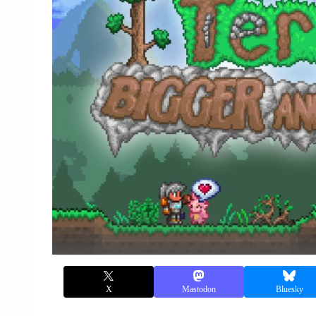
X
Mastodon
Bluesky