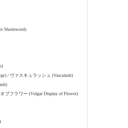
Shortsword)
)
ge) / ヴァスキュラッシュ (Vasculash)
sh)
 (Vulgar Display of Flower)
)