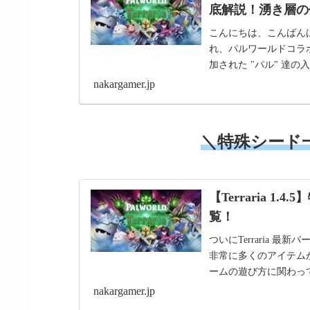
底解説！湧き層の
こんにちは、こんばんは
れ、パルワールドコラ
加された "パル" 達
います！＼最新...
nakargamer.jp
＼特殊シード
【Terraria 
覧！
ついにTerraria 最
非常に多くのアイテム
ームの遊び方に関わっ
＼パル...
nakargamer.jp