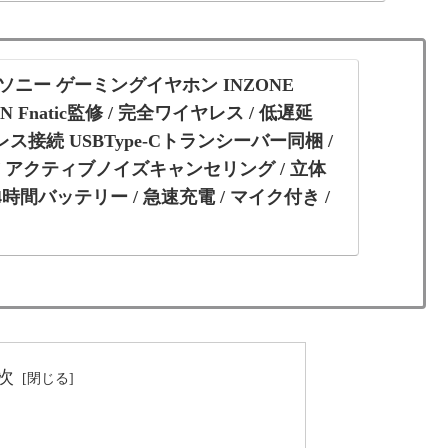
.jp: ソニー ゲーミングイヤホン INZONE
00N Fnatic監修 / 完全ワイヤレス / 低遅延
レス接続 USBType-Cトランシーバー同梱 /
対応 / アクティブノイズキャンセリング / 立体
4時間バッテリー / 急速充電 / マイク付き /
C Switch ホワイト : 家電＆カメラ
ソニー ゲーミングイヤホン INZONE Buds:WF-G700N Fnatic
ス / 低遅延2.4GHzワイヤレス接続 USBType-Cトランシ
io対応 /...
次