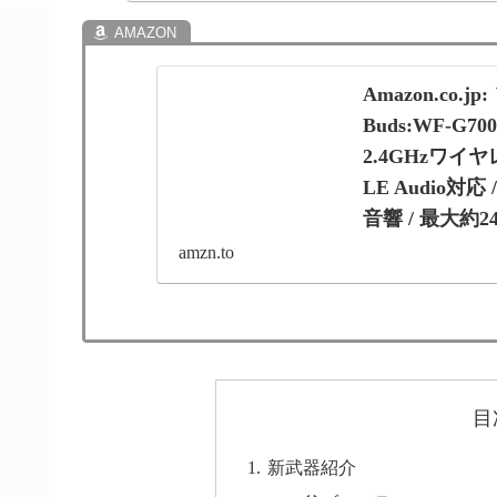
Amazon.co
Buds:WF-G7
2.4GHzワイヤ
LE Audio
音響 / 最大約2
PS5 スマホ P
amzn.to
Amazon.co.jp: 
監修 / 完全ワイヤレ
ーバー同梱 / LE Aud
目
新武器紹介