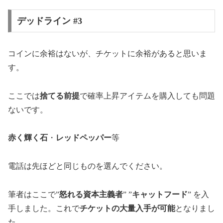
デッドライン #3
コインに余裕はないが、チケットに余裕があると思いま
す。
ここでは
捨てる前提
で確率上昇アイテムを購入しても問題
ないです。
赤く輝く石
・
レッドペッパー
等
電話は先ほどと同じものを選んでください。
筆者はここで”
怒れる資本主義者
” ”
キャットフード
” を入
手しました。これで
チケットの大量入手が可能
となりまし
た。