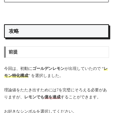
攻略
前提
今回は、初動に
ゴールデンレモン
が出現していたので “
レ
モン
特化構成
” を選択しました。
理論値をたたき出すためには7を完璧にそろえる必要があ
りますが、
レモンでも
億を達成
することができます。
お好きなシンボルを選択してください。