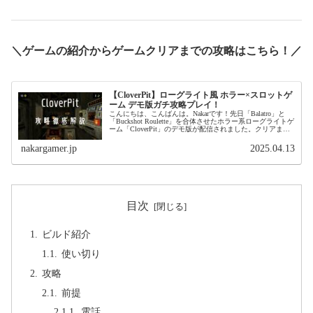
＼ゲームの紹介からゲームクリアまでの攻略はこちら！／
【CloverPit】ローグライト風 ホラー×スロットゲ
ーム デモ版ガチ攻略プレイ！
こんにちは、こんばんは。Nakarです！先日「Balatro」と
「Buckshot Roulette」を合体させたホラー系ローグライトゲ
ーム「CloverPit」のデモ版が配信されました。クリアまで
プレイしてきましたが、デモ版の時点で脳が溶...
nakargamer.jp
2025.04.13
目次
ビルド紹介
使い切り
攻略
前提
電話