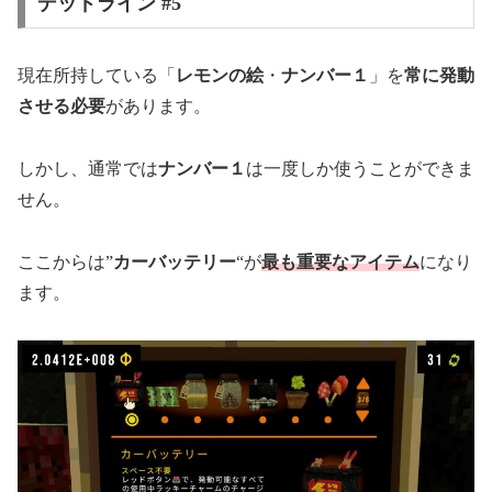
デッドライン #5
現在所持している「
レモンの絵
・
ナンバー１
」を
常に発動
させる必要
があります。
しかし、通常では
ナンバー１
は一度しか使うことができま
せん。
ここからは”
カーバッテリー
“が
最も重要なアイテム
になり
ます。