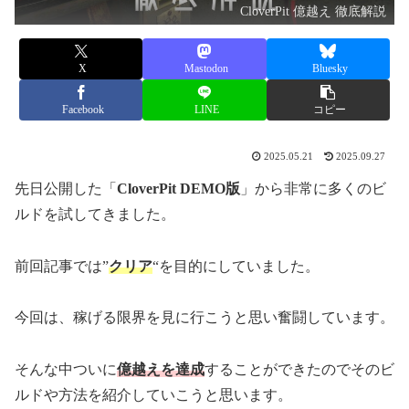
CloverPit 億越え 徹底解説
X
Mastodon
Bluesky
Facebook
LINE
コピー
2025.05.21
2025.09.27
先日公開した「
CloverPit DEMO版
」から非常に多くのビ
ルドを試してきました。
前回記事では”
クリア
“を目的にしていました。
今回は、稼げる限界を見に行こうと思い奮闘しています。
そんな中ついに
億越えを達成
することができたのでそのビ
ルドや方法を紹介していこうと思います。