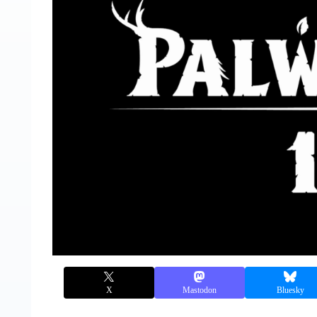
X
Mastodon
Bluesky