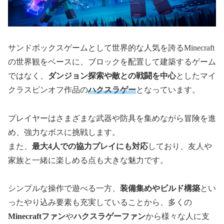
サンドボックスゲームとして世界的な人気を誇るMinecraft
の世界観をベースに、ブロックを配置して建築するゲーム
ではなく、
ダンジョン探索や敵との戦闘を中心
としたマイ
クラスピンオフ作品の
ハクスラゲー
となっています。
プレイヤーはさまざまな武器や防具を集めながら冒険を進
め、強力なボスに挑戦します。
また、
最大4人での協力プレイにも対応
しており、友人や
家族と一緒に楽しめる点も大きな魅力です。
シンプルな操作で遊べる一方、
装備集めやビルド構築
とい
ったやり込み要素も充実していることから、多くの
Minecraftファン
や
ハクスラゲーファン
から様々な人に支