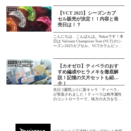
宇宙へ。と思ったのですが、どうにもこ
うにもロケットに乗れない。チュートリ
ゲーム
アルにも乗り方...
【VCT 2025】シーズンカプ
セル販売が決定！！内容と発
売日は！？
こんにちは、こんばんは。Nakarです！本
日は Valorant Champions Tour (VCT) のシ
ーズン2025カプセル、VCTカラムビット
の販売が決定しました！発売日や値段、
何が発売するのかを解説していきます！
＼VCT202...
ゲーム
【カオゼロ】ティペラのおす
すめ編成やヒラメキを徹底解
説！記憶の欠片セットも紹
介！
先日 3週間ぶりに新キャラ「ティペラ」
が実装されました！ティペラは秩序属性
のコントローラーで、味方の火力を引き
上げてくれるサポート特化のキャラクタ
ーです。手札次第ではサブアタッカーと
もなりえます。そんなティペラですが、
今回はおすすめの編成や...