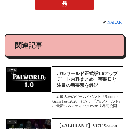
NAKAR
関連記事
ゲーム
パルワールド正式版1.0アップ
デート内容まとめ｜実装日と
注目の新要素を解説
世界最大級のゲームイベント「Summer
Game Fest 2026」にて、『パルワールド』
の最新シネマティックPVが世界初公開さ
れました。映像では新たなパルたちが登
場、これまで以上にスケールアップした
冒険や迫力満点のバトルシーンが披露さ...
ゲーム
【VALORANT】VCT Season