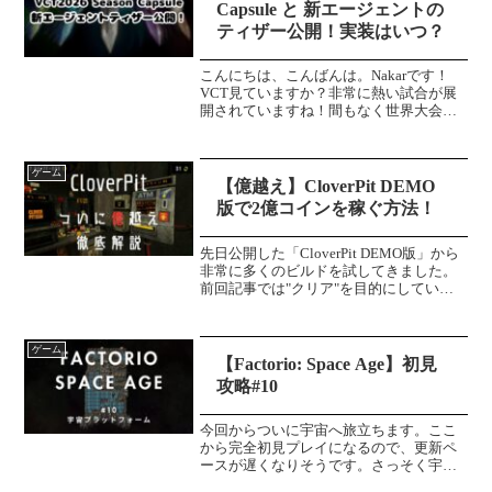
Capsule と 新エージェントの
ティザー公開！実装はいつ？
こんにちは、こんばんは。Nakarです！
VCT見ていますか？非常に熱い試合が展
開されていますね！間もなく世界大会へ
出場するチームが決まっていきます。お
そらく世界大会で発表される新エージェ
ント (新キャラクター) のティザー映像が
ゲーム
公開されてい...
【億越え】CloverPit DEMO
版で2億コインを稼ぐ方法！
先日公開した「CloverPit DEMO版」から
非常に多くのビルドを試してきました。
前回記事では"クリア"を目的にしていま
した。今回は、稼げる限界を見に行こう
と思い奮闘しています。そんな中ついに
億越えを達成することができたのでその
ゲーム
ビルドや...
【Factorio: Space Age】初見
攻略#10
今回からついに宇宙へ旅立ちます。ここ
から完全初見プレイになるので、更新ペ
ースが遅くなりそうです。さっそく宇宙
へ向かいたいと思います。Space Ageいざ