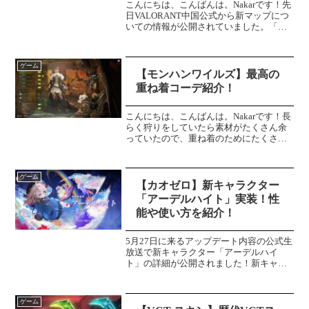
こんにちは、こんばんは。Nakarです！先
日VALORANT中国公式から新マップにつ
いての情報が公開されていました。「中
国をテーマにした初のマップがまもなく
登場！この中国文化体験を披露し、賢者
の修行の地に戻り、新しいマップのイン
ゲーム
スピレーショ...
【モンハンワイルズ】最高の
重ね着コーデ紹介！
こんにちは、こんばんは。Nakarです！長
らく狩りをしていたら素材がたくさん余
っていたので、重ね着のためにたくさん
装備を生産していました。その中で個人
的に最高の重ね着をいくつか作ってきた
ので紹介します！＼重ね着紹介第二弾は
ゲーム
こちら／重ね着コー...
【カオゼロ】新キャラクター
「アーデルハイト」実装！性
能や使い方を紹介！
5月27日に来るアップデート内容の公式生
放送で新キャラクター「アーデルハイ
ト」の詳細が公開されました！新キャラ
クター「アーデルハイト」は防御型戦闘
員ということでシールドに特化している
キャラクターとなっています。今回はそ
ゲーム
んな新キャラクター「ア...