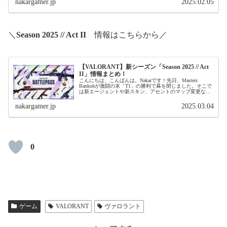
nakargamer.jp
2025.02.05
＼
Season 2025 // Act II
情報はこちらから／
【VALORANT】新シーズン「Season 2025 // Act
II」情報まとめ！
こんにちは、こんばんは。Nakarです！先日、Masters
Bankokが激闘の末「T1」の勝利で幕を閉じました。そこで
は新エージェントや新スキン、アセントのマップ変更など
様々な情報が公開されました。新シーズン「Season 2025
/...
nakargamer.jp
2025.03.04
0
ゲーム
VALORANT
ヴァロラント