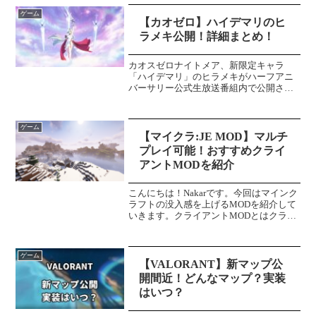
ゲーム
【カオゼロ】ハイデマリのヒ
ラメキ公開！詳細まとめ！
カオスゼロナイトメア、新限定キャラ
「ハイデマリ」のヒラメキがハーフアニ
バーサリー公式生放送番組内で公開され
ました！今回はヒラメキの内容について
まとめていこうと思います！また、番組
内で公開された引換コードについても紹
ゲーム
介していきます！※ダメージ...
【マイクラ:JE MOD】マルチ
プレイ可能！おすすめクライ
アントMODを紹介
こんにちは！Nakarです。今回はマインク
ラフトの没入感を上げるMODを紹介して
いきます。クライアントMODとはクライ
アントMODとは、サーバーに関与せず自
分自身のゲームプレイだけに追加機能を
追加するMODのことです。これから紹介
ゲーム
するMOD...
【VALORANT】新マップ公
開間近！どんなマップ？実装
はいつ？