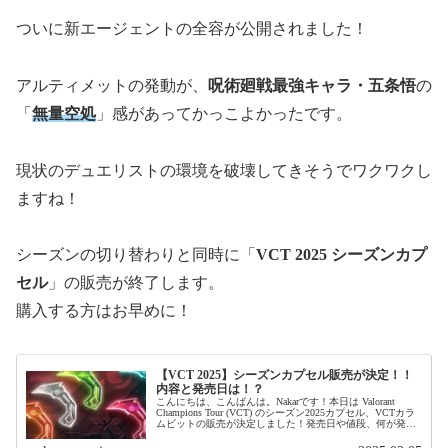
ついに新エージェントの全容が公開されました！
アルティメットの発動が、
呪術廻戦最強キャラ・五条悟
の
「
無量空処
」感があってかっこよかったです。
現状のデュエリストの環境を破壊してきそうでワクワクし
ますね！
シーズンの切り替わりと同時に「
VCT 2025 シーズンカプ
セル
」の販売が終了します。
購入する方はお早めに！
【VCT 2025】シーズンカプセル販売が決定！！
内容と発売日は！？
こんにちは、こんばんは。Nakarです！本日は Valorant
Champions Tour (VCT) のシーズン2025カプセル、VCTカラ
ムビットの販売が決定しました！発売日や値段、何が発売
するのかを解説していきます！＼VCT202...