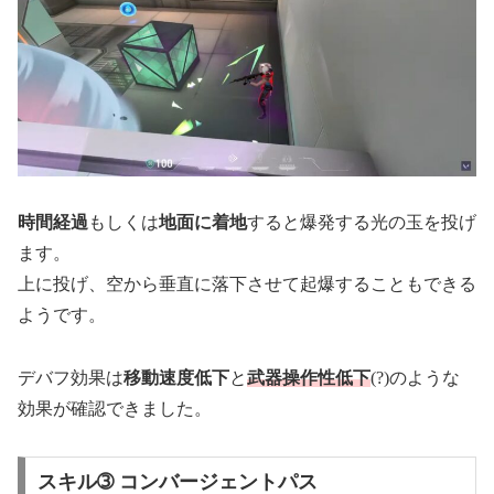
時間経過
もしくは
地面に着地
すると爆発する光の玉を投げ
ます。
上に投げ、空から垂直に落下させて起爆することもできる
ようです。
デバフ効果は
移動速度低下
と
武器操作性低下
(?)のような
効果が確認できました。
スキル➂ コンバージェントパス