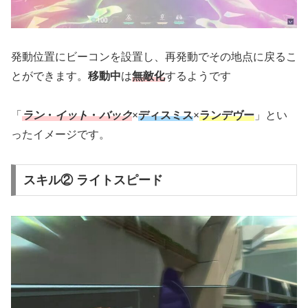
発動位置にビーコンを設置し、再発動でその地点に戻るこ
とができます。
移動中
は
無敵化
するようです
「
ラン
・
イット
・
バック
×
ディスミス
×
ランデヴー
」とい
ったイメージです。
スキル② ライトスピード