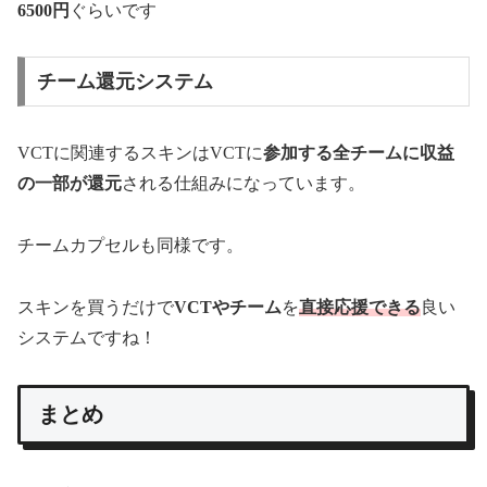
6500円
ぐらいです
チーム還元システム
VCTに関連するスキンはVCTに
参加する全チームに収益
の一部
が
還元
される仕組みになっています。
チームカプセルも同様です。
スキンを買うだけで
VCTやチーム
を
直接応援できる
良い
システムですね！
まとめ