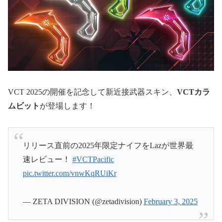
VCT 2025の開催を記念して新近接武器スキン、
VCTカラ
ムビット
が登場します！
リリース直前の2025年限定ナイフをLazが世界最
速レビュー！
#VCTPacific
pic.twitter.com/vnwKqRUiKr
— ZETA DIVISION (@zetadivision)
February 3, 2025