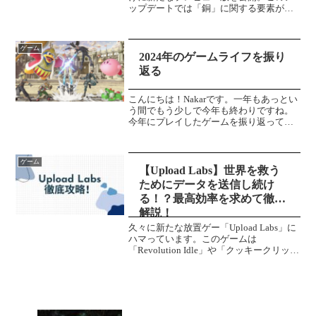
ップデートでは「銅」に関する要素が追
加されます！使い道のなかった銅鉱石に
待望のアップデート！銅装備追加ついに
銅鉱石に装備が追加されます！これまで
ゲーム
銅鉱石にツールや...
2024年のゲームライフを振り
返る
こんにちは！Nakarです。一年もあっとい
う間でもう少しで今年も終わりですね。
今年にプレイしたゲームを振り返ってい
こうかなと思います。Steam編2024年にプ
レイしたゲーム今年はSteamで38本のゲー
ムをプレイしたみたいです。新しく買っ...
ゲーム
【Upload Labs】世界を救う
ためにデータを送信し続け
る！？最高効率を求めて徹底
解説！
久々に新たな放置ゲー「Upload Labs」に
ハマっています。このゲームは
「Revolution Idle」や「クッキークリッカ
ー」のようなインフレ放置ゲーです。こ
のゲームではファイルをアップロード、
仮想通貨で稼ぎ、最終的に宇宙の「熱的
死...