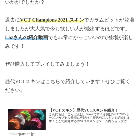
いかがでしたか？
過去に
VCT Champions 2021 スキン
でカラムビットが登場
しましたが大人気で今も欲しい人が続出するほどです。
Lazさんの紹介動画
でも非常にかっこいいので登場が楽し
みです！
ぜひ購入してプレイしてみましょう！
歴代VCTスキンはこちらで紹介しています！ぜひご覧く
ださい。
【VCT スキン】歴代VCTスキンを紹介！
こんにちは、こんばんは。Nakarです！今回はVCT 2025 シ
ーズンカプセル発売に先駆けて歴代VCTスキンを紹介しま
す！ここで紹介するのVCTスキンはゲーム内ショップに並
ぶことはありません。Champions 2021販売期間：2021...
nakargamer.jp