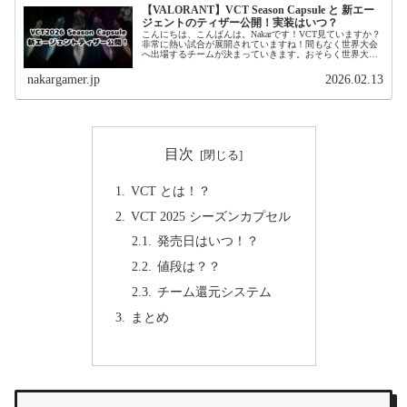
【VALORANT】VCT Season Capsule と 新エー
ジェントのティザー公開！実装はいつ？
こんにちは、こんばんは。Nakarです！VCT見ていますか？
非常に熱い試合が展開されていますね！間もなく世界大会
へ出場するチームが決まっていきます。おそらく世界大会
で発表される新エージェント (新キャラクター) のティザー
映像が公開されてい...
nakargamer.jp
2026.02.13
目次
VCT とは！？
VCT 2025 シーズンカプセル
発売日はいつ！？
値段は？？
チーム還元システム
まとめ