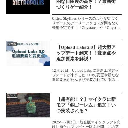
的な自由度の高さ！？最新街
づくりゲー紹介！
Cities: Skylines シリーズのような街づく
りゲームのアーリーアクセスが間もなく
登場予定です！「Citystate」や「Citystate
II」の後継となるゲーム「Citystate
Metropolis」本作がどのようなゲー...
ゲーム
【Upload Labs 2.0】超大型ア
ップデート到来！！変更点や
追加要素を解説！
12月 20日、Upload Labs に最新工場アッ
プデートが来ました！UIの変更や新たな
追加要素がたんまり実装されているの
で、簡単に変更点をまとめていこうと思
います！アップデート直後の様子を見て
いきます。さらに、新たに追加された要
ゲーム
素も解...
【超有能！？】マイクラに新
モブ「銅ゴーレム」追加！い
つ実装される？
2025年 7月2日、統合版マインクラフト向
けに新たなプレビュー版を公開。このア