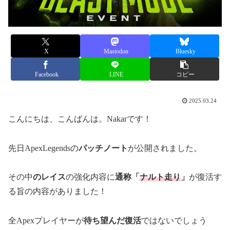
X
Mastodon
Bluesky
Facebook
LINE
コピー
2025.03.24
こんにちは、こんばんは。Nakarです！
先日ApexLegendsの
パッチノート
が公開されました。
その中
のレイス
の強化内容に
通称「
ナルト走り
」
が復活す
る旨の内容がありました！
全Apexプレイヤーが
待ち望んだ復活
ではないでしょう