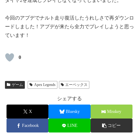
ダイヤ2を達成しプレイしなくなってしまいました。
今回のアプデでナルト走り復活したうれしさで再ダウンロ
ードしました！アプデが来たら全力でプレイしようと思っ
ています！
0
ゲーム
Apex Legends
エーペックス
シェアする
X
Bluesky
Misskey
Facebook
LINE
コピー