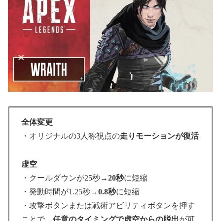
全体変更
・オリジナルの3人称視点の
走りモーションが復活
虚空
・クールダウンが25秒→
20秒
に短縮
・発動時間が1.25秒→
0.8秒
に短縮
・攻撃ボタンまたは戦術アビリティボタンを押す
ことで、
任意のタイミングで虚空からの脱出
が可