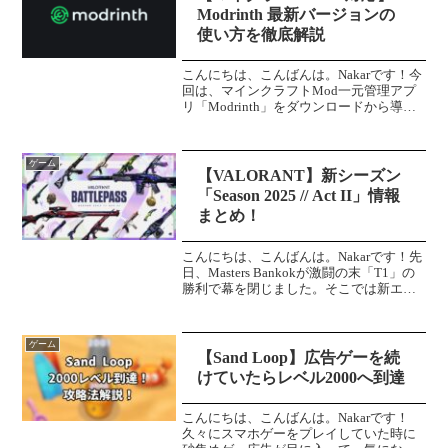
Modrinth 最新バージョンの
使い方を徹底解説
こんにちは、こんばんは。Nakarです！今
回は、マインクラフトMod一元管理アプ
リ「Modrinth」をダウンロードから導入
までを解説していきます！※マインクラ
フトJava版での解説となります。マイン
クラフト統合版ではできません。
ゲーム
※Modr...
【VALORANT】新シーズン
「Season 2025 // Act II」情報
まとめ！
こんにちは、こんばんは。Nakarです！先
日、Masters Bankokが激闘の末「T1」の
勝利で幕を閉じました。そこでは新エー
ジェントや新スキン、アセントのマップ
変更など様々な情報が公開されました。
新シーズン「Season 2025 /...
ゲーム
【Sand Loop】広告ゲーを続
けていたらレベル2000へ到達
こんにちは、こんばんは。Nakarです！
久々にスマホゲーをプレイしていた時に