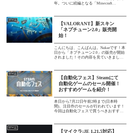
年。ついに続編となる「Minecraft
Dungeons II (マインクラフトダンジョンズ
2)」の発売日が決定しました！新たな冒
険や強化された協力プレイなど...
ゲーム
【VALORANT】新スキン
「ネプチューン2.0」販売開
始！
こんにちは、こんばんは。Nakarです！本
日から「ネプチューン2.0」の販売が開始
されました！その内容を見ていきましょ
う！ネプチューン2.0クラシックブルドッ
グファントムオーディン近接武器カラー
「ホワイト」「ブルー」の二種類が実装
ゲーム
されていま...
【自動化フェス】Steamにて
自動化ゲームのセール開催！
おすすめゲームを紹介！
本日から7月22日午前2時まで(日本時
間)、注目作のセールが行われています！
今回は自動化フェスで買うべきおすすめ
のゲームを紹介します！Satisfactory言わ
ずと知れた名作。未知の惑星で資源を採
掘し、工場を自動化していくシミュレー
ゲーム
ション...
【マイクラ:JE 1.21.5対応】