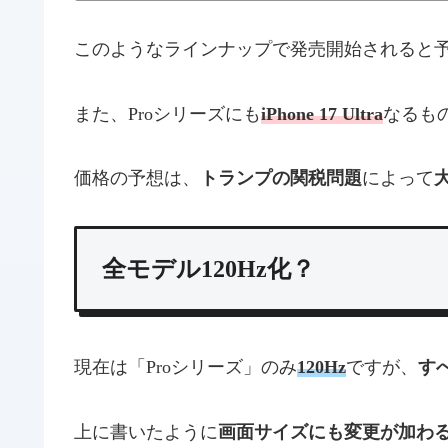
このようなラインナップで発売開始されると
また、Proシリーズにも
iPhone 17 Ultra
なるも
価格の予想は、
トランプの関税問題
によって
全モデル120Hz化？
現在は「Proシリーズ」のみ
120Hz
ですが、
す
上に書いたように
画面サイズにも変更が加わ