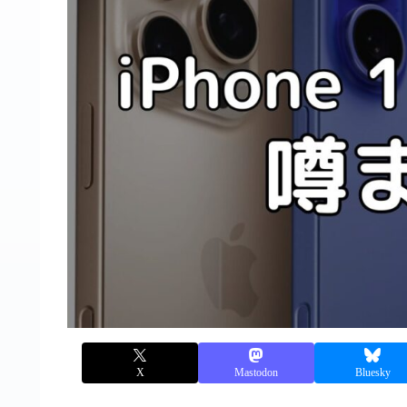
X
Mastodon
Bluesky