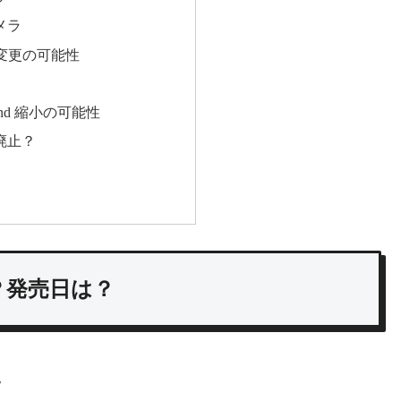
メラ
変更の可能性
sland 縮小の可能性
廃止？
表？発売日は？
。