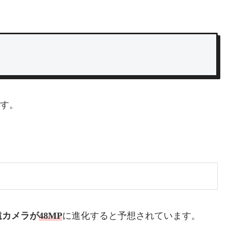
す。
。
遠カメラが
48MP
に進化すると予想されています。