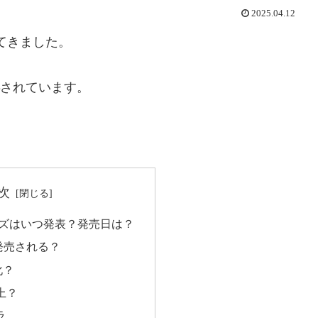
2025.04.12
ってきました。
されています。
次
 シリーズはいつ発表？発売日は？
r が発売される？
化？
上？
ラ