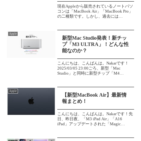
現在Appleから販売されているノートパソ
コンは「MacBook Air」「MacBook Pro」
の二種類です。しかし、過去には
「MacBook」という超薄型モデルが存在
しました。発売当時はかなり先進的なス
ペックで登場していました。重量は...
Apple
新型Mac Studio発表！新チッ
プ「M3 ULTRA」！どんな性
能なのか？
こんにちは、こんばんは。Nakarです！
2025/03/05 23:00ごろ、新型「Mac
Studio」と同時に新型チップ「M4
MAX」「M3 ULTRA」が発表されまし
た！新しいチップ、非常にワクワクしま
すね！どんな性能なのかをまとめ...
Apple
【新型MacBook Air】最新情
報まとめ！
こんにちは、こんばんは。Nakarです！先
日、昨日夜、「M3 iPad Air」「A16
iPad」アップデートされた「Magic
Keyboard」が発表されました！ティザー
映像では、「There's something in the A...