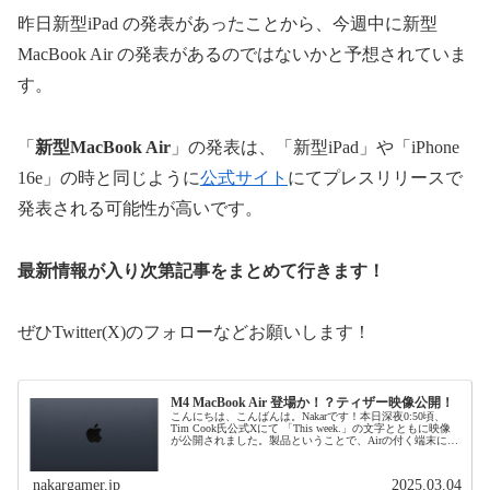
昨日新型iPad の発表があったことから、今週中に新型
MacBook Air の発表があるのではないかと予想されていま
す。
「
新型MacBook Air
」の発表は、「新型iPad」や「iPhone
16e」の時と同じように
公式サイト
にてプレスリリースで
発表される可能性が高いです。
最新情報が入り次第記事をまとめて行きます！
ぜひTwitter(X)のフォローなどお願いします！
M4 MacBook Air 登場か！？ティザー映像公開！
こんにちは、こんばんは。Nakarです！本日深夜0:50頃、
Tim Cook氏公式Xにて 「This week.」の文字とともに映像
が公開されました。製品ということで、Airの付く端末に何
かがあるのは確実ですね！現在期待されている「M4 M...
nakargamer.jp
2025.03.04