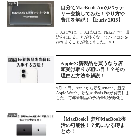
Apple
自分でMacBook Airのバッテ
リー交換してみた！やり方や
費用を解説！【Early 2015】
こんにちは、こんばんは。Nakarです！最
近外に出ることが多くなってパソコンを
持ち歩くことが増えました。2018
MacBook Proを普段持ち歩いているので
すが、とにかく重い。2020年以前は外で
動画編集やコーディングでフル稼働して
Apple
いた...
Appleの新製品を買うなら店
頭受け取りが狙い目！？その
理由と方法を解説！
9月 19日、Appleから新型iPhone、新型
Apple Watch、新型AirPods Proが発売しま
した。毎年新製品の予約合戦が激化し、
当日に入手できない状態も当たり前とな
っています。現在通常の配送で新製品を
購入すると、iPhon...
Apple
【MacBook】無印MacBook復
活の可能性！？気になる噂ま
とめ！