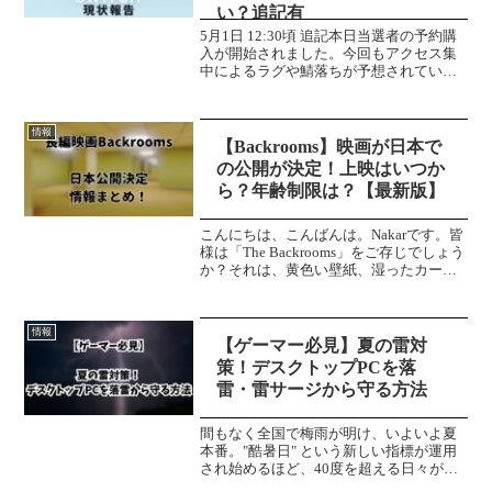
い？追記有
5月1日 12:30頃 追記本日当選者の予約購
入が開始されました。今回もアクセス集
中によるラグや鯖落ちが予想されていま
したが、しっかりと対策されていまし
た。仮想待合室で待機時間が表示される
ような変更がされていました。ここに表
情報
示されている待機...
【Backrooms】映画が日本で
の公開が決定！上映はいつか
ら？年齢制限は？【最新版】
こんにちは、こんばんは。Nakarです。皆
様は「The Backrooms」をご存じでしょう
か？それは、黄色い壁紙、湿ったカーペ
ット、耳障りな蛍光灯の唸りだけが続く
その場所には、出口も目的地もありませ
ん。もし何らかの拍子に現実から抜け落
情報
ちて...
【ゲーマー必見】夏の雷対
策！デスクトップPCを落
雷・雷サージから守る方法
間もなく全国で梅雨が明け、いよいよ夏
本番。"酷暑日" という新しい指標が運用
され始めるほど、40度を超える日々が当
たり前となった現在。昨今の暑さによっ