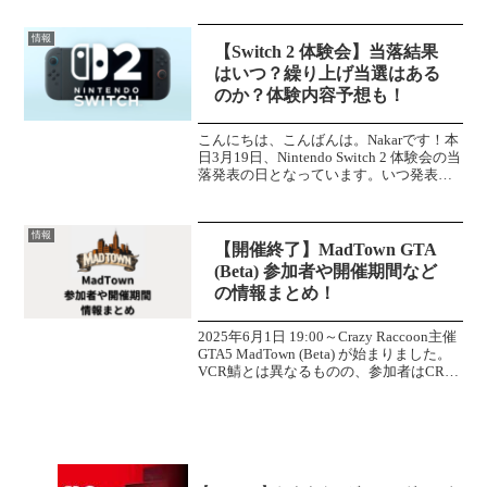
て「ゲリラ雷雨」が頻発。いつどこで被
害に見舞われるか分からない時代になり
情報
ました。自宅のパソ...
【Switch 2 体験会】当落結果
はいつ？繰り上げ当選はある
のか？体験内容予想も！
こんにちは、こんばんは。Nakarです！本
日3月19日、Nintendo Switch 2 体験会の当
落発表の日となっています。いつ発表さ
れるのか、繰り上げ当選があるのかな
ど、調べてきました。ぜひご覧くださ
い！当落発表は？※追記あり※追記 ...
情報
【開催終了】MadTown GTA
(Beta) 参加者や開催期間など
の情報まとめ！
2025年6月1日 19:00～Crazy Raccoon主催
GTA5 MadTown (Beta) が始まりました。
VCR鯖とは異なるものの、参加者はCRの
みならず幅広い活動者が参加していま
す。※情報の更新で抜けが発生すること
があります...