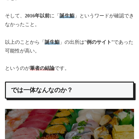
そして、
2016年以前
に「
誕生鮨
」というワードが確認でき
なかったこと。
以上のことから「
誕生鮨
」の出所は”
例のサイト
”であった
可能性が高い。
というのが
筆者の結論
です。
では一体なんなのか？