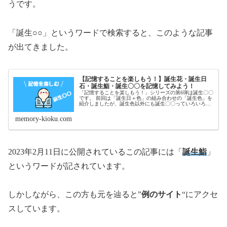
うです。
「誕生○○」というワードで検索すると、このような記事
が出てきました。
【記憶することを楽しもう！】誕生花・誕生日
石・誕生鮨・誕生〇〇を記憶してみよう！
「記憶することを楽しもう！」シリーズの第6弾は誕生〇〇
です。 前回は「誕生日＋色」の組み合わせの「誕生色」を
紹介しましたが、誕生色以外にも誕生〇〇っていろいろあ
ります。 記憶するのを楽しむ素材として、今回は「誕生〇
〇」を ...
memory-kioku.com
2023年2月11日に公開されているこの記事には「
誕生鮨
」
というワードが記されています。
しかしながら、この方も元を辿ると”
例のサイト
“にアクセ
スしています。