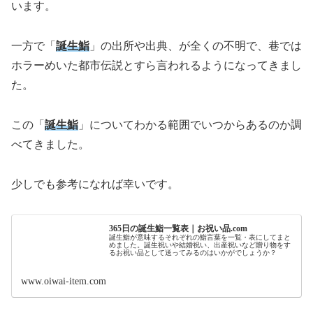
います。
一方で「
誕生鮨
」の出所や出典、が全くの不明で、巷では
ホラーめいた都市伝説とすら言われるようになってきまし
た。
この「
誕生鮨
」についてわかる範囲でいつからあるのか調
べてきました。
少しでも参考になれば幸いです。
365日の誕生鮨一覧表｜お祝い品.com
誕生鮨が意味するそれぞれの鮨言葉を一覧・表にしてまと
めました。誕生祝いや結婚祝い、出産祝いなど贈り物をす
るお祝い品として送ってみるのはいかがでしょうか？
www.oiwai-item.com