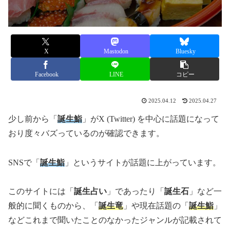
X
Mastodon
Bluesky
Facebook
LINE
コピー
2025.04.12
2025.04.27
少し前から「
誕生鮨
」がX (Twitter) を中心に話題になって
おり度々バズっているのが確認できます。
SNSで「
誕生鮨
」というサイトが話題に上がっています。
このサイトには「
誕生占い
」であったり「
誕生石
」など一
般的に聞くものから、「
誕生竜
」や現在話題の「
誕生鮨
」
などこれまで聞いたことのなかったジャンルが記載されて