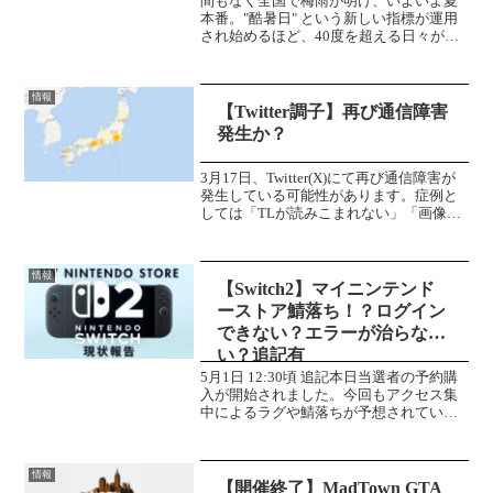
間もなく全国で梅雨が明け、いよいよ夏
本番。"酷暑日" という新しい指標が運用
され始めるほど、40度を超える日々が当
たり前となった現在。昨今の暑さによっ
て「ゲリラ雷雨」が頻発。いつどこで被
害に見舞われるか分からない時代になり
情報
ました。自宅のパソ...
【Twitter調子】再び通信障害
発生か？
3月17日、Twitter(X)にて再び通信障害が
発生している可能性があります。症例と
しては「TLが読みこまれない」「画像が
読みこまれない」「画像がツイートでき
ない」などが報告されています。自分の
環境ではあまり感じませんでしたが、前
情報
回の通信...
【Switch2】マイニンテンド
ーストア鯖落ち！？ログイン
できない？エラーが治らな
い？追記有
5月1日 12:30頃 追記本日当選者の予約購
入が開始されました。今回もアクセス集
中によるラグや鯖落ちが予想されていま
したが、しっかりと対策されていまし
た。仮想待合室で待機時間が表示される
ような変更がされていました。ここに表
情報
示されている待機...
【開催終了】MadTown GTA