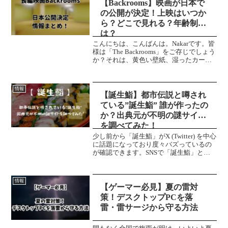
【Backrooms】映画が日本で
の公開が決定！上映はいつか
ら？どこで見れる？年齢制限
は？
こんにちは、こんばんは。Nakarです。皆
様は「The Backrooms」をご存じでしょう
か？それは、黄色い壁紙、湿ったカーペ
ット、耳障りな蛍光灯の唸りだけが続く
その場所には、出口も目的地もありませ
ん。もし何らかの拍子に現実から抜け落
情報
ちて...
【誕生鮨】都市伝説と噂され
ている”誕生鮨” 誰が作ったの
か？出典元が不明の謎サイト
を調べてみた！
少し前から「誕生鮨」がX (Twitter) を中心
に話題になっており度々バズっているの
が確認できます。SNSで「誕生鮨」とい
うサイトが話題に上がっています。この
サイトには「誕生占い」であったり「誕
生石」など一般的に聞くものから、「誕
情報
生竜」...
【ゲーマー必見】夏の雷対
策！デスクトップPCを落
雷・雷サージから守る方法