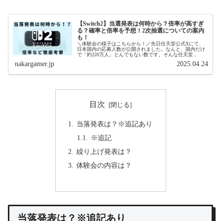
【Switch2】当選発表は何時から？倍率が高すぎ
る？確率と倍率を予想！2次抽選についての案内
も！
＼体験会の様子はこちらから！／先日任天堂公式Xにて、
日本国内の応募人数が公開されました。なんと、国内だけ
で「約220万人」とんでもない数です。そんな任天堂
Switch2ですが、本日当落発表日です。具体的な発表時間は
nakargamer.jp
2025.04.24
告知されていませんが、これ...
目次
当落発表は？※追記あり
※追記
繰り上げ発表は？
体験会の内容は？
当落発表は？※追記あり