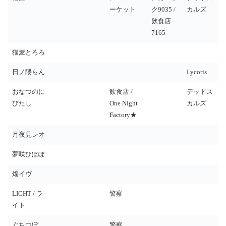
ーケット
ク9035 /
カルズ
飲食店
7165
猫麦とろろ
日ノ隈らん
Lycoris
おなつのに
飲食店 /
デッドス
びたし
One Night
カルズ
Factory★
月夜見レオ
夢咲ひぽぽ
煌イヴ
LIGHT / ラ
警察
イト
ぐちつぼ
警察