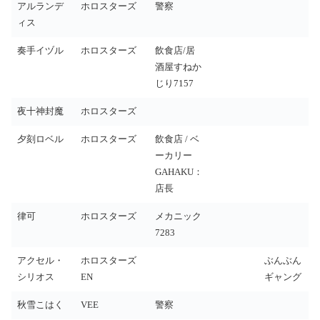
アルランデ
ホロスターズ
警察
ィス
奏手イヅル
ホロスターズ
飲食店/居
酒屋すねか
じり7157
夜十神封魔
ホロスターズ
夕刻ロベル
ホロスターズ
飲食店 / ベ
ーカリー
GAHAKU：
店長
律可
ホロスターズ
メカニック
7283
アクセル・
ホロスターズ
ぶんぶん
シリオス
EN
ギャング
秋雪こはく
VEE
警察