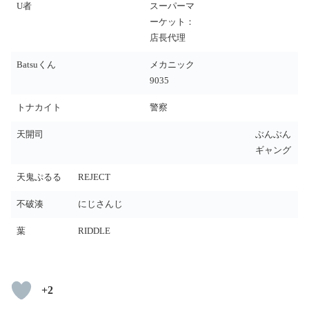
U者
スーパーマ
ーケット：
店長代理
Batsuくん
メカニック
9035
トナカイト
警察
天開司
ぶんぶん
ギャング
天鬼ぷるる
REJECT
不破湊
にじさんじ
葉
RIDDLE
+2