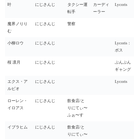
叶
にじさんじ
タクシー運
カーディ
Lycoris
転手
ーラー
魔界ノりり
にじさんじ
警察
む
小柳ロウ
にじさんじ
Lycoris：
ボス
桜 凛月
にじさんじ
ぶんぶん
ギャング
エクス・ア
にじさんじ
Lycoris
ルビオ
ローレン・
にじさんじ
飲食店/と
イロアス
りにてぃ〜
ふぉ〜す
イブラヒム
にじさんじ
飲食店/と
りにてぃ〜