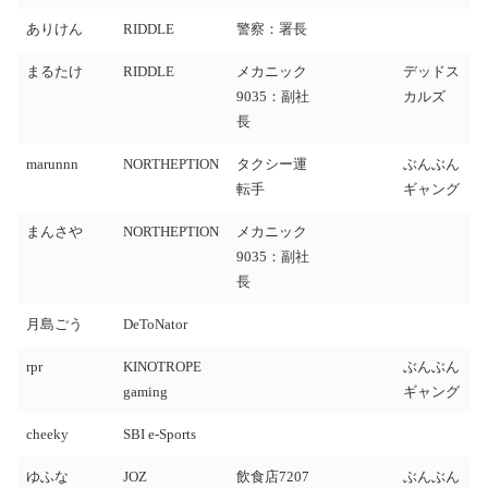
ありけん
RIDDLE
警察：署長
まるたけ
RIDDLE
メカニック
デッドス
9035：副社
カルズ
長
marunnn
NORTHEPTION
タクシー運
ぶんぶん
転手
ギャング
まんさや
NORTHEPTION
メカニック
9035：副社
長
月島ごう
DeToNator
rpr
KINOTROPE
ぶんぶん
gaming
ギャング
cheeky
SBI e-Sports
ゆふな
JOZ
飲食店7207
ぶんぶん