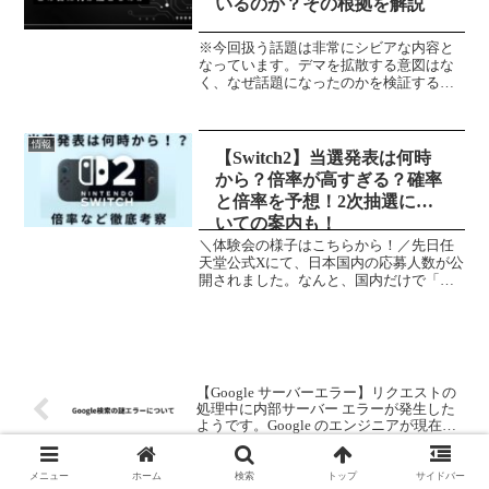
いるのか？その根拠を解説
※今回扱う話題は非常にシビアな内容と
なっています。デマを拡散する意図はな
く、なぜ話題になったのかを検証する記
事になります。ご理解ください。※こん
にちは、こんばんは。Nakarです。去年あ
たりから度々耳に入ってくる「2025年7月
情報
5日」という...
【Switch2】当選発表は何時
から？倍率が高すぎる？確率
と倍率を予想！2次抽選につ
いての案内も！
＼体験会の様子はこちらから！／先日任
天堂公式Xにて、日本国内の応募人数が公
開されました。なんと、国内だけで「約
220万人」とんでもない数です。そんな任
天堂Switch2ですが、本日当落発表日で
す。具体的な発表時間は告知されていま
せんが、これ...
【Google サーバーエラー】リクエストの
処理中に内部サーバー エラーが発生した
ようです。Google のエンジニアが現在問
題の解決にあたっています。
メニュー
ホーム
検索
トップ
サイドバー