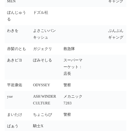
MEN
ギャング
ぼんじゅう
ドズル社
る
わきを
よさこいバン
ぶんぶん
キッシュ
ギャング
赤髪のとも
ガジェクリ
救急隊
あきピヨ
ぽみそしる
スーパーマ
ーケット：
店長
平岩康佑
ODYSSEY
警察
yue
ASH WINDER
メカニック
CULTURE
7283
まいたけ
ちょこらび
警察
ばぁう
騎士X