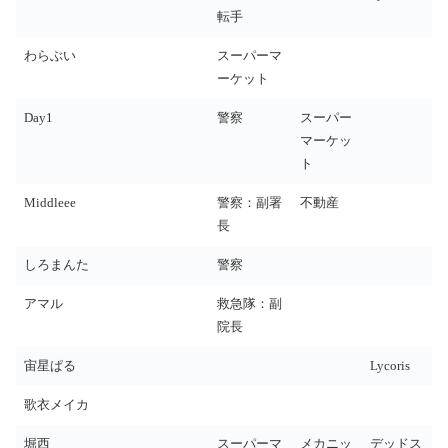
転手
わらぶい
スーパーマ
ーケット
Day1
警察
スーパー
マーケッ
ト
Middleee
警察：副署
不動産
長
しろまんた
警察
アマル
救急隊：副
院長
宙星ぱる
Lycoris
歌衣メイカ
堀西
スーパーマ
メカニッ
デッドス