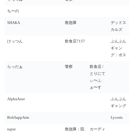
ちーの
SHAKA
救急隊
デッドス
カルズ
けっつん
飲食店7157
ぶんぶん
ギャン
グ：ボス
らっだぁ
警察
飲食店 /
とりにて
ぃ〜ふ
ぉ〜す
AlphaAzur
ぶんぶん
ギャング
BobSappAim
Lycoris
nqrse
救急隊：院
カーディ