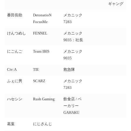
ギャング
番田長助
DetonatioN
メカニック
FocusMe
7283
けんつめし
FENNEL
メカニック
9035：社長
にごんご
Team IBIS
メカニック
9035
Civ:A
TIE
救急隊
ふぇに男
SCARZ
メカニック
7283
ハセシン
Rush Gaming
飲食店 / ベ
ーカリー
GAHAKU
葛葉
にじさんじ