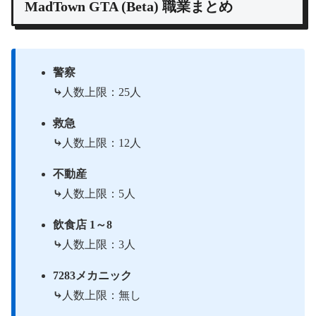
MadTown GTA (Beta) 職業まとめ
警察
⤷
人数上限：25人
救急
⤷
人数上限：12人
不動産
⤷
人数上限：5人
飲食店 1～8
⤷
人数上限：3人
7283メカニック
⤷
人数上限：無し