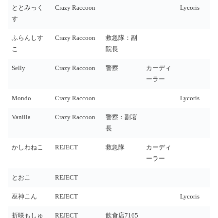
ととみっく
Crazy Raccoon
Lycoris
す
ふらんしす
Crazy Raccoon
救急隊：副
こ
院長
Selly
Crazy Raccoon
警察
カーディ
ーラー
Mondo
Crazy Raccoon
Lycoris
Vanilla
Crazy Raccoon
警察：副署
長
かしわねこ
REJECT
救急隊
カーディ
ーラー
とおこ
REJECT
巫神こん
REJECT
Lycoris
折咲もしゅ
REJECT
飲食店7165