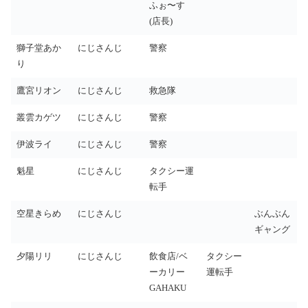
ふぉ〜す
(店長)
獅子堂あか
にじさんじ
警察
り
鷹宮リオン
にじさんじ
救急隊
叢雲カゲツ
にじさんじ
警察
伊波ライ
にじさんじ
警察
魁星
にじさんじ
タクシー運
転手
空星きらめ
にじさんじ
ぶんぶん
ギャング
夕陽リリ
にじさんじ
飲食店/ベ
タクシー
ーカリー
運転手
GAHAKU