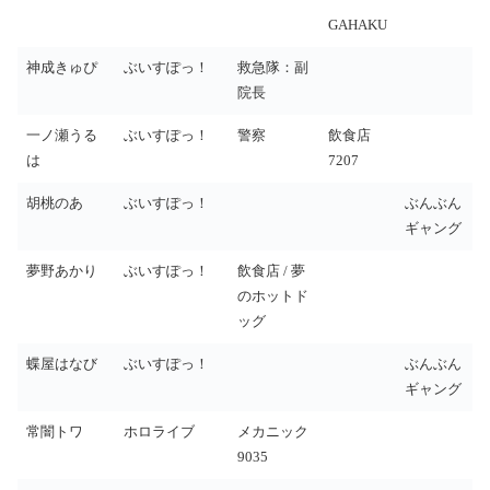
ー
GAHAKU
神成きゅぴ
ぶいすぽっ！
救急隊：副
院長
一ノ瀬うる
ぶいすぽっ！
警察
飲食店
は
7207
胡桃のあ
ぶいすぽっ！
ぶんぶん
ギャング
夢野あかり
ぶいすぽっ！
飲食店 / 夢
のホットド
ッグ
蝶屋はなび
ぶいすぽっ！
ぶんぶん
ギャング
常闇トワ
ホロライブ
メカニック
9035