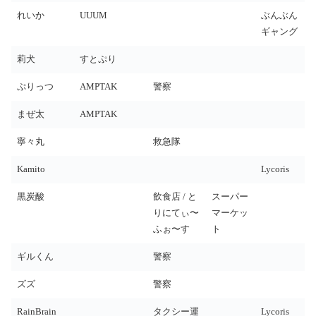
れいか
UUUM
ぶんぶん
ギャング
莉犬
すとぷり
ぷりっつ
AMPTAK
警察
まぜ太
AMPTAK
寧々丸
救急隊
Kamito
Lycoris
黒炭酸
飲食店 / と
スーパー
りにてぃ〜
マーケッ
ふぉ〜す
ト
ギルくん
警察
ズズ
警察
RainBrain
タクシー運
Lycoris