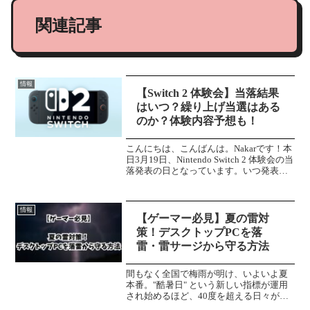
関連記事
情報
【Switch 2 体験会】当落結果
はいつ？繰り上げ当選はある
のか？体験内容予想も！
こんにちは、こんばんは。Nakarです！本
日3月19日、Nintendo Switch 2 体験会の当
落発表の日となっています。いつ発表さ
れるのか、繰り上げ当選があるのかな
ど、調べてきました。ぜひご覧くださ
い！当落発表は？※追記あり※追記 ...
情報
【ゲーマー必見】夏の雷対
策！デスクトップPCを落
雷・雷サージから守る方法
間もなく全国で梅雨が明け、いよいよ夏
本番。"酷暑日" という新しい指標が運用
され始めるほど、40度を超える日々が当
たり前となった現在。昨今の暑さによっ