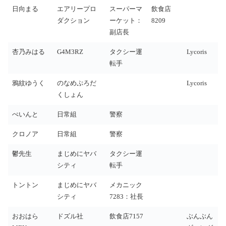
日向まる
エアリープロ
スーパーマ
飲食店
ダクション
ーケット：
8209
副店長
杏乃みはる
G4M3RZ
タクシー運
Lycoris
転手
鴉紋ゆうく
のなめぷろだ
Lycoris
くしょん
ぺいんと
日常組
警察
クロノア
日常組
警察
鬱先生
まじめにヤバ
タクシー運
シティ
転手
トントン
まじめにヤバ
メカニック
シティ
7283：社長
おおはら
ドズル社
飲食店7157
ぶんぶん