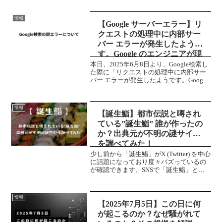
て「ゲリラ雷雨」が頻発。いつどこで被
害に見舞われるか分からない時代になり
情報
ました。自宅のパソ...
【Google サーバーエラー】リ
クエストの処理中に内部サー
バー エラーが発生したようで
す。Google のエンジニアが現
在問題の解決にあたっていま
本日、2025年6月8日より、Google検索し
た際に「リクエストの処理中に内部サー
す。
バー エラーが発生したようです。Google
のエンジニアが現在問題の解決にあたっ
ています。」と書かれたエラーが表示さ
れることが報告されています。筆者も検
情報
索...
【誕生鮨】都市伝説と噂され
ている”誕生鮨” 誰が作ったの
か？出典元が不明の謎サイト
を調べてみた！
少し前から「誕生鮨」がX (Twitter) を中心
に話題になっており度々バズっているの
が確認できます。SNSで「誕生鮨」とい
うサイトが話題に上がっています。この
サイトには「誕生占い」であったり「誕
生石」など一般的に聞くものから、「誕
情報
生竜」...
【2025年7月5日】この日に何
が起こるのか？なぜ騒がれて