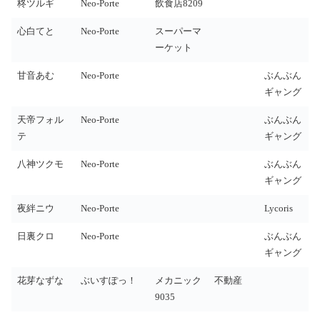
柊ツルギ
Neo-Porte
飲食店8209
心白てと
Neo-Porte
スーパーマ
ーケット
甘音あむ
Neo-Porte
ぶんぶん
ギャング
天帝フォル
Neo-Porte
ぶんぶん
テ
ギャング
八神ツクモ
Neo-Porte
ぶんぶん
ギャング
夜絆ニウ
Neo-Porte
Lycoris
日裏クロ
Neo-Porte
ぶんぶん
ギャング
花芽なずな
ぶいすぽっ！
メカニック
不動産
9035