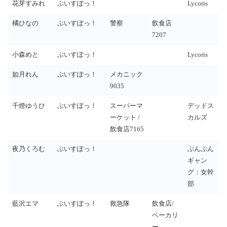
花芽すみれ
ぶいすぽっ！
Lycoris
橘ひなの
ぶいすぽっ！
警察
飲食店
7207
小森めと
ぶいすぽっ！
Lycoris
如月れん
ぶいすぽっ！
メカニック
9035
千燈ゆうひ
ぶいすぽっ！
スーパーマ
デッドス
ーケット /
カルズ
飲食店7165
夜乃くろむ
ぶいすぽっ！
ぶんぶん
ギャン
グ：女幹
部
藍沢エマ
ぶいすぽっ！
救急隊
飲食店/
ベーカリ