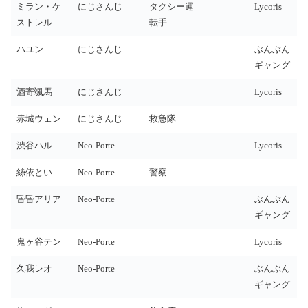
ミラン・ケ
にじさんじ
タクシー運
Lycoris
ストレル
転手
ハユン
にじさんじ
ぶんぶん
ギャング
酒寄颯馬
にじさんじ
Lycoris
赤城ウェン
にじさんじ
救急隊
渋谷ハル
Neo-Porte
Lycoris
絲依とい
Neo-Porte
警察
昏昏アリア
Neo-Porte
ぶんぶん
ギャング
鬼ヶ谷テン
Neo-Porte
Lycoris
久我レオ
Neo-Porte
ぶんぶん
ギャング