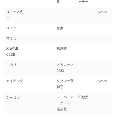
長
ーラー
リモーネ先
Lycoris
生
FB777
警察
ぴくと
KAWAII
救急隊
CLUB
しのり
メカニック
7283
カイキング
タクシー運
Lycoris
転手
かんせる
スーパーマ
不動産
ーケット：
副店長