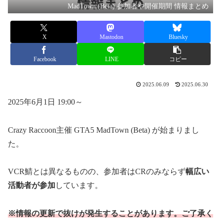
MadTown (Beta) 参加者や開催期間 情報まとめ
X
Mastodon
Bluesky
Facebook
LINE
コピー
2025.06.09
2025.06.30
2025年6月1日 19:00～
Crazy Raccoon主催 GTA5 MadTown (Beta) が始まりまし
た。
VCR鯖とは異なるものの、参加者はCRのみならず
幅広い
活動者が参加
しています。
※情報の更新で抜けが発生することがあります。ご了承く