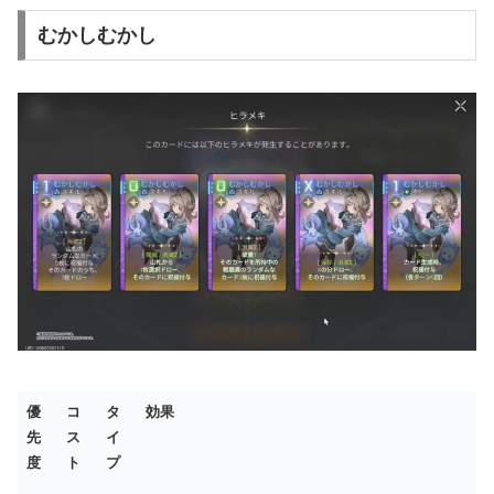
むかしむかし
優
コ
タ
効果
先
ス
イ
度
ト
プ