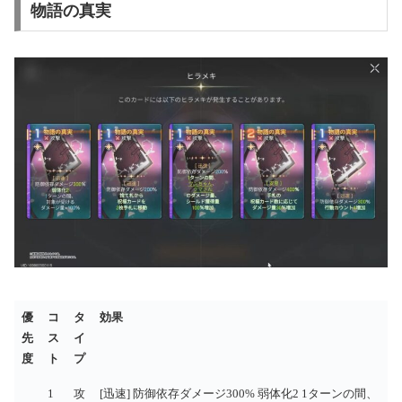
物語の真実
優
コ
タ
効果
先
ス
イ
度
ト
プ
優
コ
タ
効果
1
攻
[迅速] 防御依存ダメージ300% 弱体化2 1ターンの間、