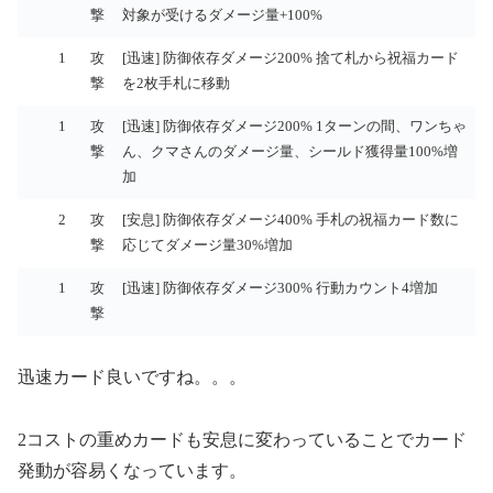
先
ス
イ
撃
対象が受けるダメージ量+100%
度
ト
プ
1
攻
[迅速] 防御依存ダメージ200% 捨て札から祝福カード
撃
を2枚手札に移動
1
攻
[迅速] 防御依存ダメージ200% 1ターンの間、ワンちゃ
撃
ん、クマさんのダメージ量、シールド獲得量100%増
加
2
攻
[安息] 防御依存ダメージ400% 手札の祝福カード数に
撃
応じてダメージ量30%増加
1
攻
[迅速] 防御依存ダメージ300% 行動カウント4増加
撃
迅速カード良いですね。。。
2コストの重めカードも安息に変わっていることでカード
発動が容易くなっています。