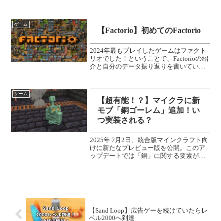
「How 2 Escape」の続編で、一人がゲー
ム本体をプレイし、もう一人がスマホア
プリを使ってそれ...
ゲーム
【Factorio】初めてのFactorio
2024年最もプレイしたゲームはファクト
リオでした！ということで、Factorioの紹
介と自分のデータ振り返りを書いていこ
うかと思います。このゲームはどんなゲ
ーム？Factorioとは主人公が道の惑星に墜
落するところから始まります。主人公は...
ゲーム
【超有能！？】マイクラに新
モブ「銅ゴーレム」追加！い
つ実装される？
2025年 7月2日、統合版マインクラフト向
けに新たなプレビュー版を公開。このア
ップデートでは「銅」に関する要素が追
加されます！使い道のなかった銅鉱石に
待望のアップデート！銅装備追加ついに
銅鉱石に装備が追加されます！これまで
銅鉱石にツールや...
【Sand Loop】広告ゲーを続けていたらレ
ベル2000へ到達