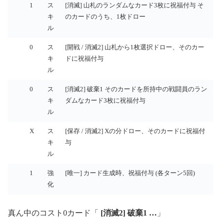
優
コ
タ
効果
1
ス
[消滅] 山札のランダムなカード3枚に祝福付与 そ
先
ス
イ
キ
のカードのうち、1枚ドロー
度
ト
プ
ル
0
ス
[開戦 / 消滅2] 山札から1枚選択ドロー、そのカー
キ
ドに祝福付与
ル
0
ス
[消滅2] 破棄1 そのカードを所持中の戦闘員のラン
キ
ダムなカード3枚に祝福付与
ル
X
ス
[保存 / 消滅2] Xの分ドロー、そのカードに祝福付
キ
与
ル
1
強
[唯一] カード生成時、祝福付与 (各ターン5回)
化
真ん中のコスト0カード「
[消滅2] 破棄1 …
」