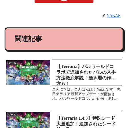
NAKAR
関連記事
ゲーム
【Terraria】パルワールドコ
ラボで追加されたパルの入手
方法徹底解説！湧き層の作り
方も！
こんにちは、こんばんは！Nakarです！先
日テラリア最新アップデートが配信さ
れ、パルワールドコラボが到来しまし
た！今回はそんなパルワールドコラボで
追加された "パル" 達の入手方法を現状分
かっているところまで紹介していこうと
ゲーム
思います！＼最新...
【Terraria 1.4.5】特殊シード
大量追加！追加されたシード