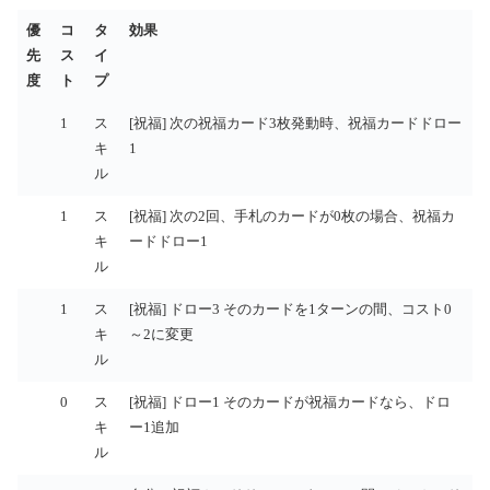
優
コ
タ
効果
先
ス
イ
度
ト
プ
優
コ
タ
効果
1
ス
[祝福] 次の祝福カード3枚発動時、祝福カードドロー
先
ス
イ
キ
1
度
ト
プ
ル
1
ス
[祝福] 次の2回、手札のカードが0枚の場合、祝福カ
キ
ードドロー1
ル
1
ス
[祝福] ドロー3 そのカードを1ターンの間、コスト0
キ
～2に変更
ル
0
ス
[祝福] ドロー1 そのカードが祝福カードなら、ドロ
キ
ー1追加
ル