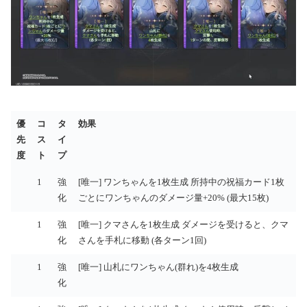
優
コ
タ
効果
先
ス
イ
度
ト
プ
優
コ
タ
効果
1
強
[唯一] ワンちゃんを1枚生成 所持中の祝福カード1枚
先
ス
イ
化
ごとにワンちゃんのダメージ量+20% (最大15枚)
度
ト
プ
1
強
[唯一] クマさんを1枚生成 ダメージを受けると、クマ
化
さんを手札に移動 (各ターン1回)
1
強
[唯一] 山札にワンちゃん(群れ)を4枚生成
化