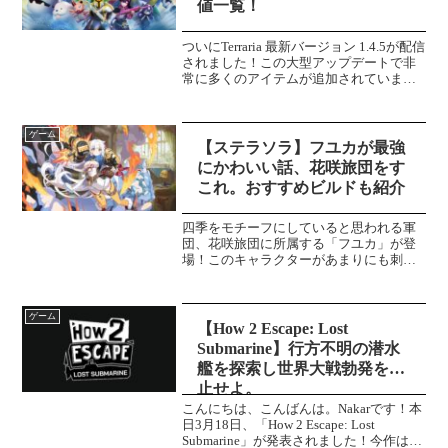
値一覧！
ついにTerraria 最新バージョン 1.4.5が配信
されました！この大型アップデートで非
常に多くのアイテムが追加されていま
す。今回はそんな追加要素の中でも、ゲ
ームの遊び方に関わってくる「シード
値」についてまとめていこうと思いま
ゲーム
す。＼パル...
【ステラソラ】フユカが最強
にかわいい話、花咲旅団をす
これ。おすすめビルドも紹介
四季をモチーフにしていると思われる軍
団、花咲旅団に所属する「フユカ」が登
場！このキャラクターがあまりにも刺さ
りすぎる。。。巡遊者ギルド『花咲旅
団』に所属する、人見知りで内気な少
女。人から声をかけられないよう、いつ
ゲーム
も物陰で隠れるように過ごして...
【How 2 Escape: Lost
Submarine】行方不明の潜水
艦を探索し世界大戦勃発を阻
止せよ。
こんにちは、こんばんは。Nakarです！本
日3月18日、「How 2 Escape: Lost
Submarine」が発表されました！今作は