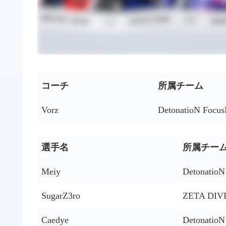
コーチ
所属チーム
Vorz
DetonatioN Focu
選手名
所属チー
Meiy
Detonatio
SugarZ3ro
ZETA DIV
Caedye
Detonatio