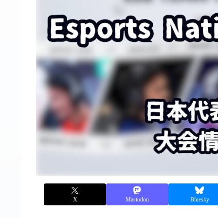
X
Mastodon
Bluesky