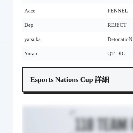
Aace
FENNEL
Dep
REJECT
yatsuka
Detonatio
Yuran
QT DIG
Esports Nations Cup 詳細