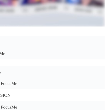
sMe
ム
N FocusMe
ISION
N FocusMe