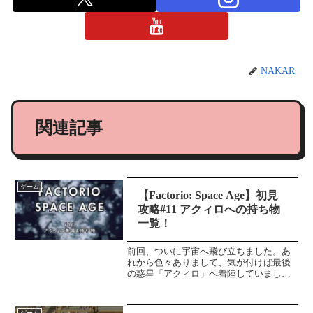
NAKAR
関連記事
ゲーム
【Factorio: Space Age】初見
攻略#11 アクィロへの持ち物
一覧！
前回、ついに宇宙へ飛び立ちました。あ
れから色々ありまして、気が付けば最後
の惑星「アクィロ」へ着陸していました
笑アクィロに行くにあたって、初見で詰
む部分をすべて踏んだのではないか。と
いうほどロードを繰り返してきました。