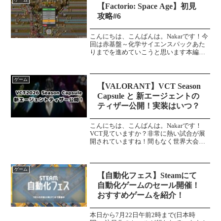
ゲーム
今回はアクィロへ出発する...
【Factorio: Space Age】初見
攻略#6
こんにちは、こんばんは。Nakarです！今
回は赤基盤～化学サイエンスパックあた
りまでを進めていこうと思います本編赤
基盤生産赤基盤は、「プラスチック棒
x2」「電子基板x2」「銅線x4」の3つが
必要になります。発展基盤の組立機と銅
ゲーム
線の組立機は６...
【VALORANT】VCT Season
Capsule と 新エージェントの
ティザー公開！実装はいつ？
こんにちは、こんばんは。Nakarです！
VCT見ていますか？非常に熱い試合が展
開されていますね！間もなく世界大会へ
出場するチームが決まっていきます。お
そらく世界大会で発表される新エージェ
ント (新キャラクター) のティザー映像が
ゲーム
公開されてい...
【自動化フェス】Steamにて
自動化ゲームのセール開催！
おすすめゲームを紹介！
本日から7月22日午前2時まで(日本時