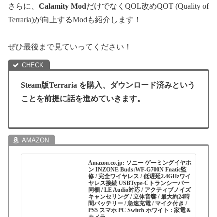
さらに、
Calamity Mod
だけでなくQOL改めQOT (Quality of
Terraria)が向上するModも紹介します！
ぜひ最後まで見ていってください！
Steam版Terraria を購入、ダウンロード済みという
ことを前提に話を進めていきます。
Amazon.co.jp: ソニー ゲーミングイヤホ
ン INZONE Buds:WF-G700N Fnatic監
修 / 完全ワイヤレス / 低遅延2.4GHzワイ
ヤレス接続 USBType-Cトランシーバー
同梱 / LE Audio対応 / アクティブノイズ
キャンセリング / 立体音響 / 最大約24時
間バッテリー / 急速充電 / マイク付き /
PS5 スマホ PC Switch ホワイト : 家電＆