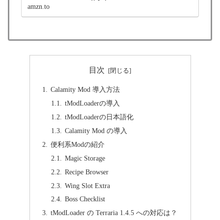
カメラ
amzn.to
Amazon.co.jp: ソニー ゲーミングイヤホン
INZONE Buds:WF-G700N Fnatic監修 / 完全ワイ
ヤレス / 低遅延2.4GHzワイヤレス接続
USBType-Cトランシーバー同梱 / LE Audio対応
/...
目次
Calamity Mod 導入方法
tModLoaderの導入
tModLoaderの日本語化
Calamity Mod の導入
便利系Modの紹介
Magic Storage
Recipe Browser
Wing Slot Extra
Boss Checklist
tModLoader の Terraria 1.4.5 への対応は？