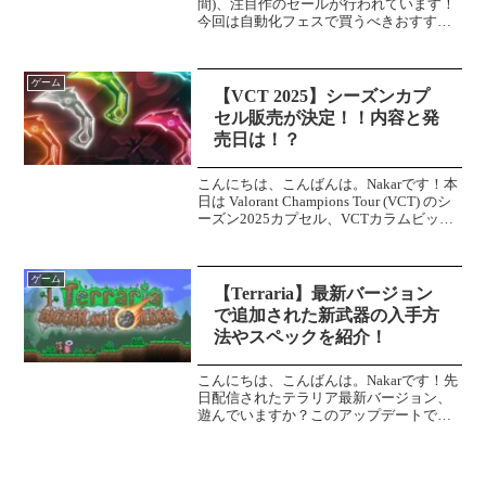
間)、注目作のセールが行われています！
今回は自動化フェスで買うべきおすすめ
のゲームを紹介します！Satisfactory言わ
ずと知れた名作。未知の惑星で資源を採
掘し、工場を自動化していくシミュレー
ゲーム
ション...
【VCT 2025】シーズンカプ
セル販売が決定！！内容と発
売日は！？
こんにちは、こんばんは。Nakarです！本
日は Valorant Champions Tour (VCT) のシ
ーズン2025カプセル、VCTカラムビット
の販売が決定しました！発売日や値段、
何が発売するのかを解説していきます！
＼VCT202...
ゲーム
【Terraria】最新バージョン
で追加された新武器の入手方
法やスペックを紹介！
こんにちは、こんばんは。Nakarです！先
日配信されたテラリア最新バージョン、
遊んでいますか？このアップデートでさ
らに650種類以上のアイテムや他ゲームコ
ラボなど、大量の新要素が追加されてい
ます。今回は新たに追加された新武器を
紹介していこう...