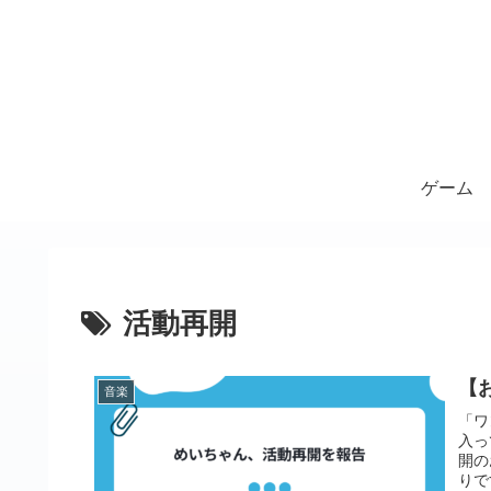
ゲーム
活動再開
【
音楽
「ワ
入っ
開の
りで