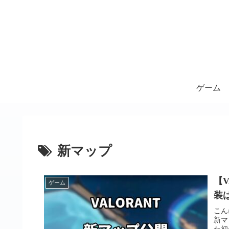
ゲーム
新マップ
【
ゲーム
装
こん
新マ
た初