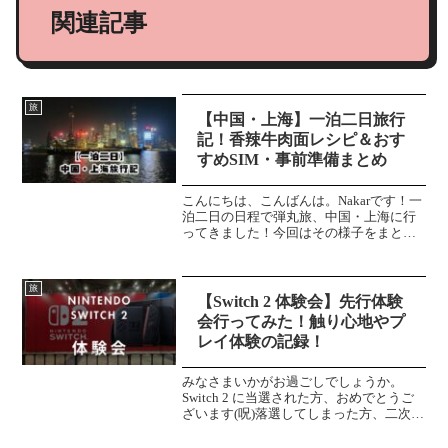
関連記事
旅
【中国・上海】一泊二日旅行
記！香辣牛肉面レシピ＆おす
すめSIM・事前準備まとめ
こんにちは、こんばんは。Nakarです！一
泊二日の日程で弾丸旅、中国・上海に行
ってきました！今回はその様子をまとめ
ていきたいと思います！中国旅行を考え
る人や、流れを知りたい方などたくさん
の人に刺さればいいなと思います。イン
旅
スタグラムで写真を...
【Switch 2 体験会】先行体験
会行ってみた！触り心地やプ
レイ体験の記録！
みなさまいかがお過ごしでしょうか。
Switch 2 に当選された方、おめでとうご
ざいます(呪)落選してしまった方、二次抽
選全力で祈りましょう。こんにちは、こ
んばんは。Nakarです！本日(4/26)幕張メ