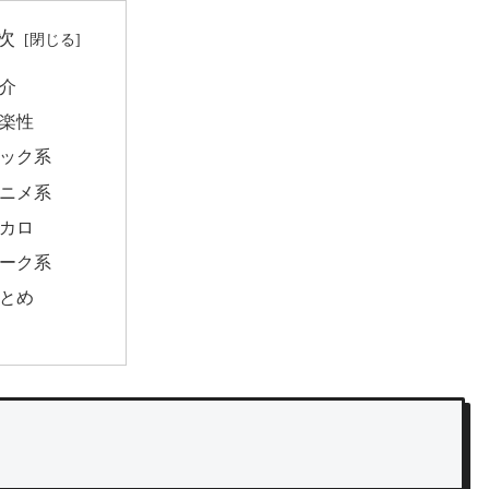
次
介
楽性
ック系
ニメ系
カロ
ーク系
とめ