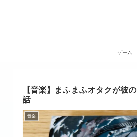
ゲーム
【音楽】まふまふオタクが彼の
話
音楽