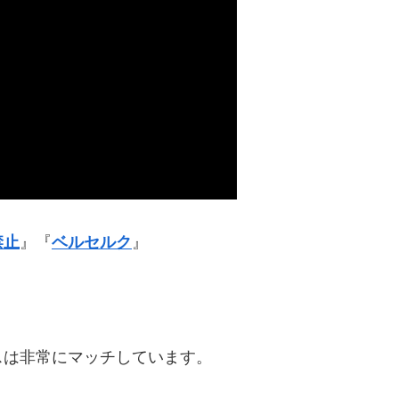
禁止
』『
ベルセルク
』
。
スは非常にマッチしています。