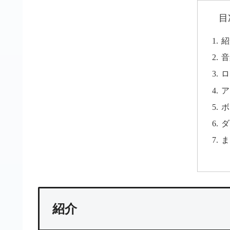
目
紹
音
ロ
ア
ボ
ダ
ま
紹介