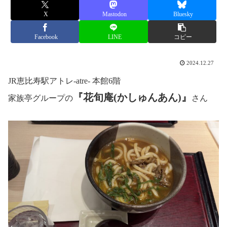
X
Mastodon
Bluesky
Facebook
LINE
コピー
2024.12.27
JR恵比寿駅アトレ-atre- 本館6階
『花旬庵(かしゅんあん)』
家族亭グループの
さん