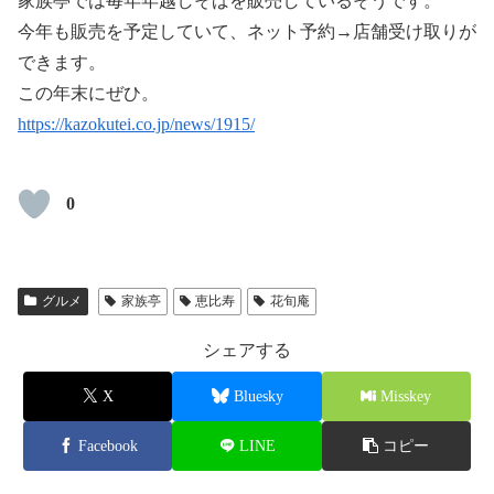
家族亭では毎年年越しそばを販売しているそうです。
今年も販売を予定していて、ネット予約→店舗受け取りが
できます。
この年末にぜひ。
https://kazokutei.co.jp/news/1915/
0
グルメ
家族亭
恵比寿
花旬庵
シェアする
X
Bluesky
Misskey
Facebook
LINE
コピー