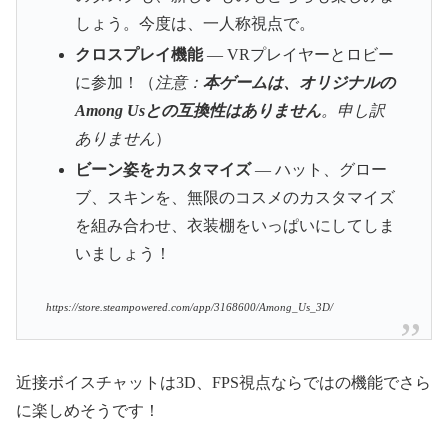
しょう。今度は、一人称視点で。
クロスプレイ機能
― VRプレイヤーとロビー
に参加！（
注意：
本ゲームは、オリジナルの
Among Usとの互換性はありません
。申し訳
ありません
）
ビーン姿をカスタマイズ
― ハット、グロー
ブ、スキンを、無限のコスメのカスタマイズ
を組み合わせ、衣装棚をいっぱいにしてしま
いましょう！
https://store.steampowered.com/app/3168600/Among_Us_3D/
近接ボイスチャットは3D、FPS視点ならではの機能でさら
に楽しめそうです！