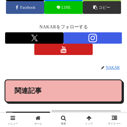
Facebook
LINE
コピー
NAKARをフォローする
NAKAR
関連記事
PC
【GeForce RTX5090】
NVIDIA 最新GPU RTX5000
メニュー
ホーム
検索
トップ
サイドバー