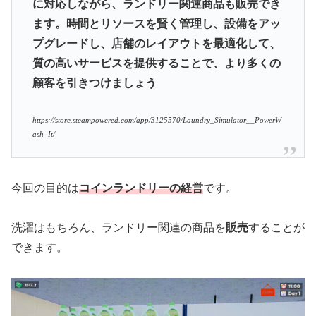
に対応しながら、ランドリー関連商品も販売でき
ます。時間とリソースを賢く管理し、設備をアッ
プグレードし、店舗のレイアウトを最適化して、
質の高いサービスを提供することで、より多くの
顧客を引きつけましょう
https://store.steampowered.com/app/3125570/Laundry_Simulator__PowerW
ash_It/
今回の目的は
コインランドリーの経営
です。
洗濯はもちろん、ランドリー関連の商品を
販売
することが
できます。