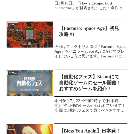
日3月18日、「How 2 Escape: Lost
Submarine」が発表されました！今作は
「How 2 Escape」の続編で、一人がゲー
ム本体をプレイし、もう一人がスマホア
プリを使ってそれ...
ゲーム
【Factorio: Space Age】初見
攻略 #1
今回はファクトリオDLC「Factorio: Space
Age」をバニラ～Space Ageにかけてプレ
イしていこうと思います。Factorioバニラ
は既プレイです。複数パートに分けて攻
略していきます！ひとまず、ロケットの
発射に向けて頑張...
ゲーム
【自動化フェス】Steamにて
自動化ゲームのセール開催！
おすすめゲームを紹介！
本日から7月22日午前2時まで(日本時
間)、注目作のセールが行われています！
今回は自動化フェスで買うべきおすすめ
のゲームを紹介します！Satisfactory言わ
ずと知れた名作。未知の惑星で資源を採
掘し、工場を自動化していくシミュレー
紹介
ション...
【Bless You Again】日本発！