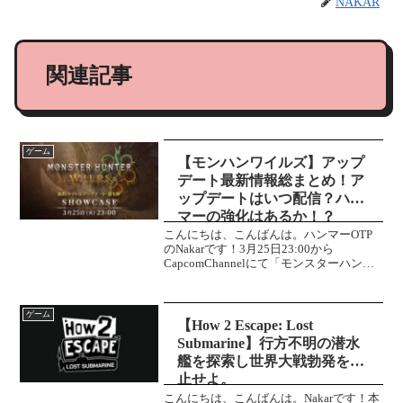
NAKAR
関連記事
ゲーム
【モンハンワイルズ】アップ
デート最新情報総まとめ！ア
ップデートはいつ配信？ハン
マーの強化はあるか！？
こんにちは、こんばんは。ハンマーOTP
のNakarです！3月25日23:00から
CapcomChannelにて「モンスターハンタ
ーワイルズ ショーケース」が公開され
ます！放送時間は15分ほどで、無料タイ
トルアップデート第1弾に関する情報や
ゲーム
配...
【How 2 Escape: Lost
Submarine】行方不明の潜水
艦を探索し世界大戦勃発を阻
止せよ。
こんにちは、こんばんは。Nakarです！本