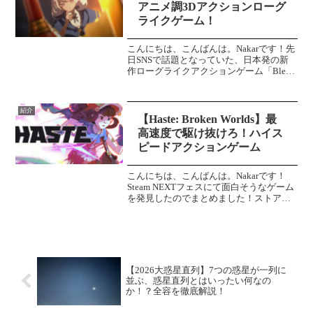
アニメ調3Dアクションローグ
ライクゲーム！
こんにちは、こんばんは。Nakarです！先
日SNSで話題となっていた、日本発の新
作ローグライクアクションゲーム「Bless
You Again」Steamにてストアページを公
開後、5日でウィッシュリスト登録が「1
万件」に達したそうです。公式...
紹介
【Haste: Broken Worlds】最
高速度で駆け抜けろ！ハイス
ピードアクションゲーム
こんにちは、こんばんは。Nakarです！
Steam NEXTフェスにて面白そうなゲーム
を発見したのでまとめました！ストアペ
ージが英語のため、翻訳機を通します。
気になった方はぜひ、ウィッシュリスト
登録をお願いします！Haste: Broken...
【2026大惑星直列】7つの惑星が一列に
並ぶ、惑星直列とはいったい何なの
か！？全容を徹底解説！