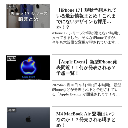
とめてみようと思います！それではさっ
Apple
そくどうぞ！...
【iPhone 17】現状予想されて
いる最新情報まとめ！これま
でにないデザインも採用
か！？
iPhone 17 シリーズの噂が絶えない時期に
入ってきました。そんなiPhoneですが、
今年も大規模な変更が噂されています。
さっそくその”噂”を見ていきましょう。
iPhone 17 シリーズはいつ発表？発売日
は？例年通り、今年も9月頃発表...
Apple
【Apple Event】新型iPhone発
表間近！！何が発表される？
予想一覧！
2025年 9月10日 午前2時 (日本時間)、新型
iPhoneなどが発表されると予想されてい
る「Apple Event」が開催されます！今回
のイベントでの発表が予想される新製品
をまとめていこうと思います。iPhone 17
シリーズ今回の...
Apple
M4 MacBook Air 登場はいつ
なのか！？発売される噂まと
め！