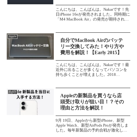
こんにちは、こんばんは。Nakarです！先
日iPhone 16eが発売されました。同時期に
「M4 MacBook Air」の発売が期待されて
いました。実際には発表されませんでし
たが、発表が近いと噂されています。そ
こで今回は、「M4 MacB...
Apple
自分でMacBook Airのバッテ
リー交換してみた！やり方や
費用を解説！【Early 2015】
こんにちは、こんばんは。Nakarです！最
近外に出ることが多くなってパソコンを
持ち歩くことが増えました。2018
MacBook Proを普段持ち歩いているので
すが、とにかく重い。2020年以前は外で
動画編集やコーディングでフル稼働して
Apple
いた...
Appleの新製品を買うなら店
頭受け取りが狙い目！？その
理由と方法を解説！
9月 19日、Appleから新型iPhone、新型
Apple Watch、新型AirPods Proが発売しま
した。毎年新製品の予約合戦が激化し、
当日に入手できない状態も当たり前とな