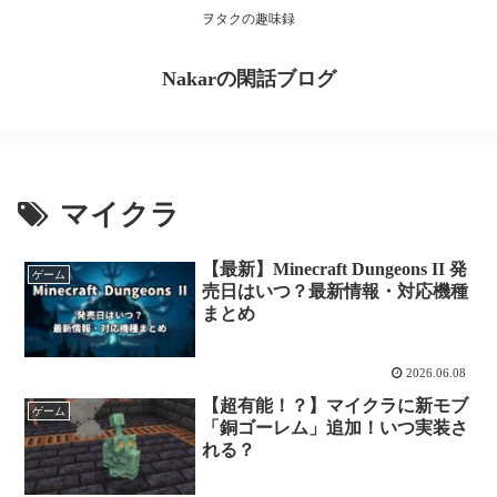
ヲタクの趣味録
Nakarの閑話ブログ
マイクラ
【最新】Minecraft Dungeons II 発
ゲーム
売日はいつ？最新情報・対応機種
まとめ
2026.06.08
【超有能！？】マイクラに新モブ
ゲーム
「銅ゴーレム」追加！いつ実装さ
れる？