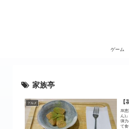
ゲーム
家族亭
【
グルメ
JR
ん)
弾力
て食