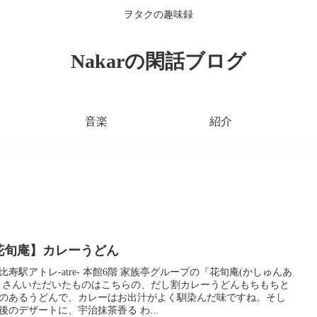
ヲタクの趣味録
Nakarの閑話ブログ
音楽
紹介
花旬庵】カレーうどん
恵比寿駅アトレ-atre- 本館6階 家族亭グループの『花旬庵(かしゅんあ
』さんいただいたものはこちらの、だし割カレーうどんもちもちと
のあるうどんで、カレーはお出汁がよく馴染んだ味ですね。そし
後のデザートに、宇治抹茶香る わ...