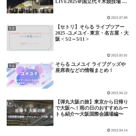
LIVE2025＠国立代々木競技場 第
一体育館～ < 8/8-9 >
2025.07.09
【セトリ】そらる ライブツアー
音楽
2025 -ユメユイ- 東京・名古屋・大
阪 < 5/2～5/11 >
2025.05.01
そらる ユメユイ ライブグッズや
音楽
座席表などの情報まとめ！
2025.04.22
【弾丸大阪の旅】東京から日帰り
旅
で大阪へ！雨の日のおすすめルー
トも紹介〜大阪国際会議場編〜
2025.04.14