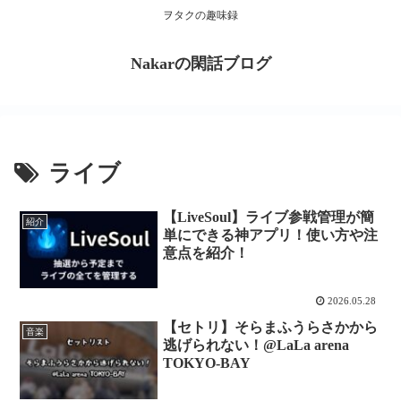
ヲタクの趣味録
Nakarの閑話ブログ
ライブ
【LiveSoul】ライブ参戦管理が簡
紹介
単にできる神アプリ！使い方や注
意点を紹介！
2026.05.28
【セトリ】そらまふうらさかから
音楽
逃げられない！@LaLa arena
TOKYO-BAY