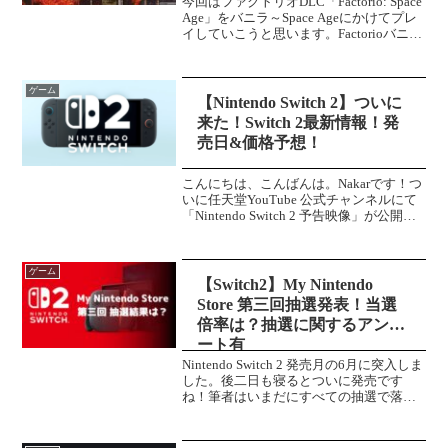
今回はファクトリオDLC「Factorio: Space
Age」をバニラ～Space Ageにかけてプレ
イしていこうと思います。Factorioバニラ
は既プレイです。複数パートに分けて攻
略していきます！ひとまず、ロケットの
発射に向けて頑張...
ゲーム
【Nintendo Switch 2】ついに
来た！Switch 2最新情報！発
売日&価格予想！
こんにちは、こんばんは。Nakarです！つ
いに任天堂YouTube 公式チャンネルにて
「Nintendo Switch 2 予告映像」が公開さ
れました！詳しく見てみましょう！
Switch 2 本体「Switch 2」の文字が背面に
記されてい...
ゲーム
【Switch2】My Nintendo
Store 第三回抽選発表！当選
倍率は？抽選に関するアンケ
ート有
Nintendo Switch 2 発売月の6月に突入しま
した。後二日も寝るとついに発売です
ね！筆者はいまだにすべての抽選で落選
が続き、ついに発売日に入手することが
できなくなってしまいました。現在も
様々な店舗で抽選が行われていますが、