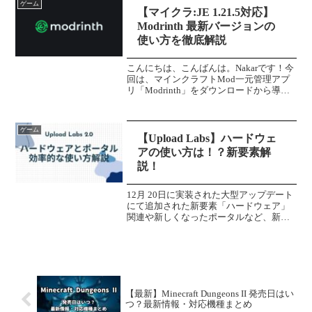
ゲーム
本日「...
【マイクラ:JE 1.21.5対応】
Modrinth 最新バージョンの
使い方を徹底解説
こんにちは、こんばんは。Nakarです！今
回は、マインクラフトMod一元管理アプ
リ「Modrinth」をダウンロードから導入
までを解説していきます！※マインクラ
フトJava版での解説となります。マイン
クラフト統合版ではできません。
ゲーム
※Modr...
【Upload Labs】ハードウェ
アの使い方は！？新要素解
説！
12月 20日に実装された大型アップデート
にて追加された新要素「ハードウェア」
関連や新しくなったポータルなど、新要
素を実際に使って解説していこうと思い
ます。＼これまでのUpload Labsの記事は
こちら／ハードウェア新しくなったデー
タラボ...
【最新】Minecraft Dungeons II 発売日はい
つ？最新情報・対応機種まとめ