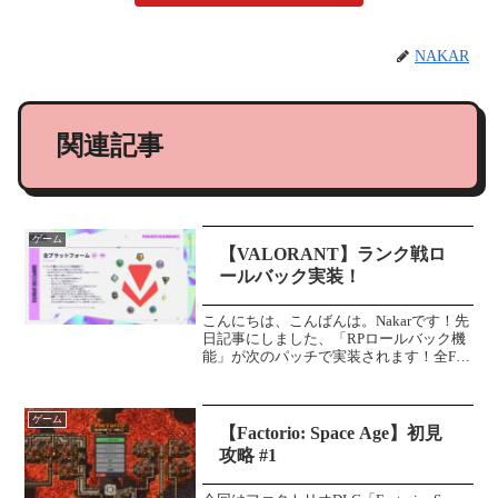
NAKAR
関連記事
ゲーム
【VALORANT】ランク戦ロ
ールバック実装！
こんにちは、こんばんは。Nakarです！先
日記事にしました、「RPロールバック機
能」が次のパッチで実装されます！全FPS
プレイヤー待望の機能なのではないでし
ょうか？＼ランクロールバックの記事は
こちら／ランク戦ロールバックとは！？
ゲーム
ランク戦ロー...
【Factorio: Space Age】初見
攻略 #1