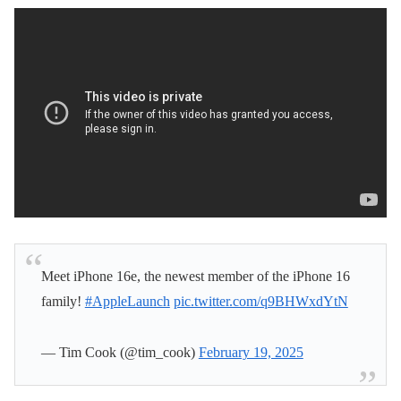
Meet iPhone 16e, the newest member of the iPhone 16
family!
#AppleLaunch
pic.twitter.com/q9BHWxdYtN
— Tim Cook (@tim_cook)
February 19, 2025