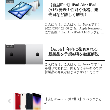
Apple
「...
【新型iPad】iPad Air / iPad
(A16) 発表！性能や価格、発
売日など詳しく解説！
こんにちは、こんばんは。Nakarです！
2025/03/04 23:00 ごろ、Apple Newsroom
にて新型「iPad Air / iPad (A16チップ)」が
発表されました！性能や価格をまとめま
した！ぜひご覧ください！新型iP...
Apple
【Apple】年内に発表される
新製品を予想&噂を徹底解説
こんにちは、こんばんは。Nakarです！例
年通りであれば、間もなく今年初めての
新製品の発表が始まりますね！そこで今
回は、今年発表されると予想されるApple
製品の噂と個人的な予想をざっくりとま
とめてみようと思います！それではさっ
そくどうぞ！...
【現行iPhone SE 第3世代】スペックまと
め