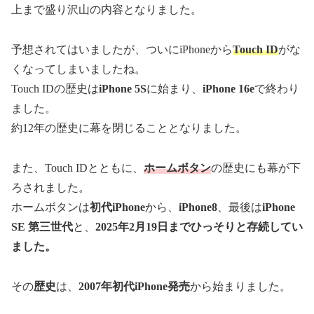
上まで盛り沢山の内容となりました。
予想されてはいましたが、ついにiPhoneから
Touch ID
がな
くなってしまいましたね。
Touch IDの歴史は
iPhone 5S
に始まり、
iPhone 16e
で終わり
ました。
約12年の歴史に幕を閉じることとなりました。
また、Touch IDとともに、
ホームボタン
の歴史にも幕が下
ろされました。
ホームボタンは
初代iPhone
から、
iPhone8
、最後は
iPhone
SE 第三世代
と、
2025年2月19日までひっそりと存続してい
ました。
その
歴史
は、
2007年初代iPhone発売
から始まりました。