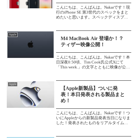
こんにちは、こんばんは。Nakarです！現
行のiPhone SE 第3世代のスペックをまと
めたいと思います。スペックディスプレ
イ：4.7インチ Retina HD ディスプレイチ
ップ：A15 Bionicチップ・4コアGPUカメ
ラ：シングル...
Apple
M4 MacBook Air 登場か！？
ティザー映像公開！
こんにちは、こんばんは。Nakarです！本
日深夜0:50頃、Tim Cook氏公式Xにて
「This week.」の文字とともに映像が公開
されました。製品ということで、Airの付
く端末に何かがあるのは確実ですね！現
在期待されている「M4 M...
Apple
【Apple新製品】ついに発
表！本日発表される製品まと
め！
こんにちは、こんばんは。Nakarです！つ
いにAppleからの新製品発表当日になりま
した！発表されたものをリアルタイムに
更新していこうと思います。ぜひブック
マークなどで保存をよろしくお願いしま
す！新製品iPhone 16e発表されました！