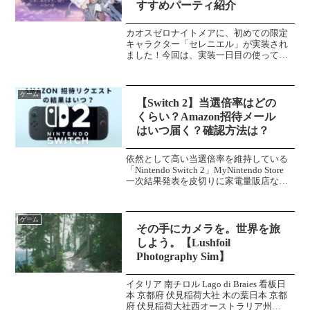
すすめパーティ紹介
カオスゼロナイトメアに、初めての限定
キャラクター「セレニエル」が実装され
ました！今回は、実装一日目の使ってみ
た感想とおすすめパーティなどをじっく
り語っていこうと思います！ちなみにセ
レニエルのローマ字表記は「 Sereniel 」
ゲーム
＼最新攻略記...
【Switch 2】当選倍率はどの
くらい？Amazon招待メール
はいつ届く？確認方法は？
依然として高い当選倍率を維持している
「Nintendo Switch 2」MyNintendo Store
一次結果発表を皮切りに家電量販店など
での抽選も開始されました。やはり気に
なるのは、抽選倍率ではないでしょう
か。どの店舗で抽選を掛けれ...
ゲーム
その手にカメラを。世界を旅
しよう。【Lushfoil
Photography Sim】
イタリア 南チロル Lago di Braies 看板日
本 京都府 伏見稲荷大社 木の葉日本 京都
府 伏見稲荷大社西オーストラリア州