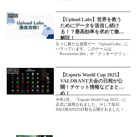
Castle Rock Beach西オーストラリア州
Castle Rock Beach 魚世界を散策しな...
ゲーム
【Upload Labs】世界を救う
ためにデータを送信し続け
る！？最高効率を求めて徹底
解説！
久々に新たな放置ゲー「Upload Labs」に
ハマっています。このゲームは
「Revolution Idle」や「クッキークリッカ
ー」のようなインフレ放置ゲーです。こ
のゲームではファイルをアップロード、
仮想通貨で稼ぎ、最終的に宇宙の「熱的
ゲーム
死...
【Esports World Cup 2025】
VALORANT大会の日程が公
開！チケット情報などまと
め！
今年2月、「Esports World Cup 2025」に
正式に採用されました。そして先日、
VALORANTの日程も公開されました！今
年から3年間の契約を「Riot Games」と締
結したとの情報がありました。
VALORANTの他に「Le...