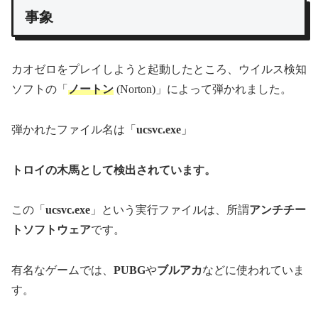
事象
カオゼロをプレイしようと起動したところ、ウイルス検知
ソフトの「
ノートン
(Norton)」によって弾かれました。
弾かれたファイル名は「
ucsvc.exe
」
トロイの木馬として検出されています。
この「
ucsvc.exe
」という実行ファイルは、所謂
アンチチー
トソフトウェア
です。
有名なゲームでは、
PUBG
や
ブルアカ
などに使われていま
す。