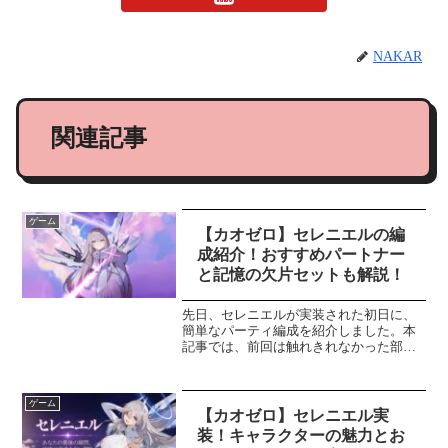
NAKAR
関連記事
ゲーム
【カオゼロ】セレニエルの編
成紹介！おすすめパートナー
と記憶の欠片セットも解説！
先日、セレニエルが実装された初日に、
簡単なパーティ編成を紹介しました。本
記事では、前回は触れきれなかった部分
や実用性を意識しながら、編成の考え方
や役割をより詳しく解説し、深掘りした
パーティ編成を紹介していきます。な
ゲーム
お、本記事で紹介する編成は...
【カオゼロ】セレニエル実
装！キャラクターの魅力とお