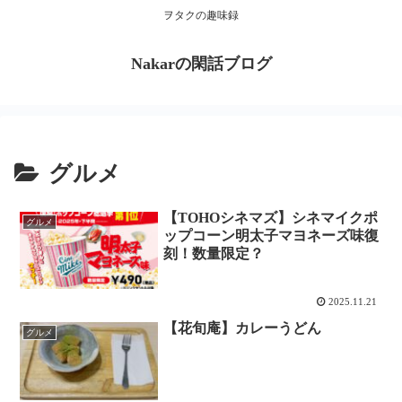
ヲタクの趣味録
Nakarの閑話ブログ
グルメ
【TOHOシネマズ】シネマイクポ
グルメ
ップコーン明太子マヨネーズ味復
刻！数量限定？
2025.11.21
【花旬庵】カレーうどん
グルメ