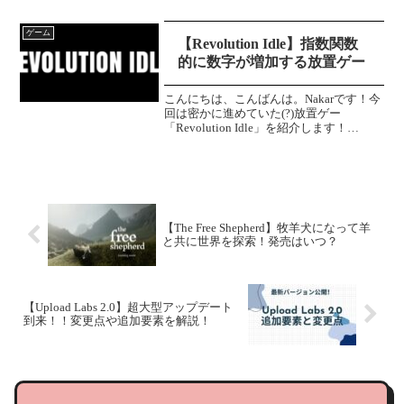
す。モンハン サンブレイクの発売から実
に...
ゲーム
【Revolution Idle】指数関数
的に数字が増加する放置ゲー
こんにちは、こんばんは。Nakarです！今
回は密かに進めていた(?)放置ゲー
「Revolution Idle」を紹介します！
Revolution Idle とはこのゲームは画面中
央の円が溜まる？円が閉じる？のをひた
すらに待つ放置ゲーとなって...
【The Free Shepherd】牧羊犬になって羊
と共に世界を探索！発売はいつ？
【Upload Labs 2.0】超大型アップデート
到来！！変更点や追加要素を解説！