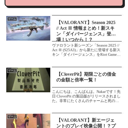
ゲーム
【VALORANT】Season 2025
// Act Ⅲ 情報まとめ！新スキ
ン「ダイバージェンス」登
場！いつから！？
ヴァロラント新シーズン「Season 2025 //
Act Ⅲ (S25A3)」から新たに登場する新ス
キン「ダイバージェンス」をRiot Games
が発表しました。さらに、デュオの日限
定カプセル「ハズとマット」も同時に発
表しました。新シ...
ゲーム
【CloverPit】期限ごとの借金
の金額と倍率一覧！
こんにちは、こんばんは。Nakarです！先
日 CloverPit の製品版がリリースされまし
た。非常にたくさんのチャームと死の期
限(デッドライン)の増加、棚など様々な要
素が追加されています！今回は「死の期
限」の借金の増加量を調べていこうと思...
ゲーム
【VALORANT】新エージェ
ントのプレイ映像公開！？プ