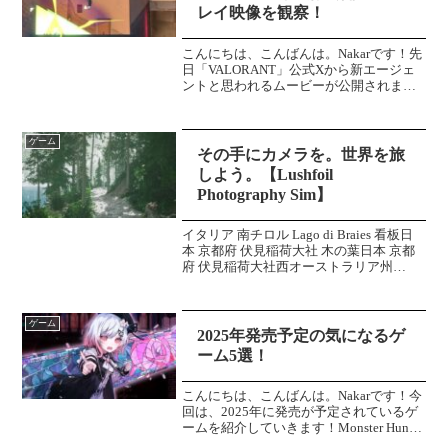
レイ映像を観察！
こんにちは、こんばんは。Nakarです！先
日「VALORANT」公式Xから新エージェ
ントと思われるムービーが公開されまし
た。どんな性能なのか、公開されている
情報をもとに考察していきます。新エー
ジェント新状態異常！？キルジョイが新
ゲーム
エージェント...
その手にカメラを。世界を旅
しよう。【Lushfoil
Photography Sim】
イタリア 南チロル Lago di Braies 看板日
本 京都府 伏見稲荷大社 木の葉日本 京都
府 伏見稲荷大社西オーストラリア州
Castle Rock Beach西オーストラリア州
Castle Rock Beach 魚世界を散策しな...
ゲーム
2025年発売予定の気になるゲ
ーム5選！
こんにちは、こんばんは。Nakarです！今
回は、2025年に発売が予定されているゲ
ームを紹介していきます！Monster Hunter
Wilds最初の紹介はMonster Hunter Wildsで