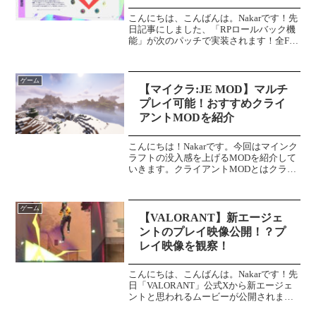
こんにちは、こんばんは。Nakarです！先
日記事にしました、「RPロールバック機
能」が次のパッチで実装されます！全FPS
プレイヤー待望の機能なのではないでし
ょうか？＼ランクロールバックの記事は
こちら／ランク戦ロールバックとは！？
ゲーム
ランク戦ロー...
【マイクラ:JE MOD】マルチ
プレイ可能！おすすめクライ
アントMODを紹介
こんにちは！Nakarです。今回はマインク
ラフトの没入感を上げるMODを紹介して
いきます。クライアントMODとはクライ
アントMODとは、サーバーに関与せず自
分自身のゲームプレイだけに追加機能を
追加するMODのことです。これから紹介
ゲーム
するMOD...
【VALORANT】新エージェ
ントのプレイ映像公開！？プ
レイ映像を観察！
こんにちは、こんばんは。Nakarです！先
日「VALORANT」公式Xから新エージェ
ントと思われるムービーが公開されまし
た。どんな性能なのか、公開されている