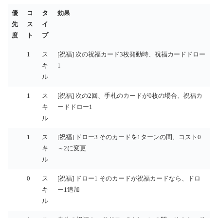
優
コ
タ
効果
先
ス
イ
度
ト
プ
優
コ
タ
効果
1
ス
[祝福] 次の祝福カード3枚発動時、祝福カードドロー
先
ス
イ
キ
1
度
ト
プ
ル
1
ス
[祝福] 次の2回、手札のカードが0枚の場合、祝福カ
キ
ードドロー1
ル
1
ス
[祝福] ドロー3 そのカードを1ターンの間、コスト0
キ
～2に変更
ル
0
ス
[祝福] ドロー1 そのカードが祝福カードなら、ドロ
キ
ー1追加
ル