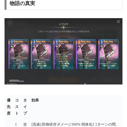
物語の真実
優
コ
タ
効果
先
ス
イ
度
ト
プ
優
コ
タ
効果
1
攻
[迅速] 防御依存ダメージ300% 弱体化2 1ターンの間、