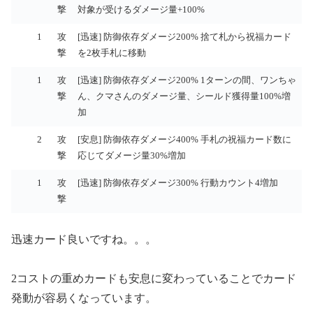
先
ス
イ
撃
対象が受けるダメージ量+100%
度
ト
プ
1
攻
[迅速] 防御依存ダメージ200% 捨て札から祝福カード
撃
を2枚手札に移動
1
攻
[迅速] 防御依存ダメージ200% 1ターンの間、ワンちゃ
撃
ん、クマさんのダメージ量、シールド獲得量100%増
加
2
攻
[安息] 防御依存ダメージ400% 手札の祝福カード数に
撃
応じてダメージ量30%増加
1
攻
[迅速] 防御依存ダメージ300% 行動カウント4増加
撃
迅速カード良いですね。。。
2コストの重めカードも安息に変わっていることでカード
発動が容易くなっています。