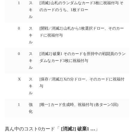
優
コ
タ
効果
1
ス
[消滅] 山札のランダムなカード3枚に祝福付与 そ
先
ス
イ
キ
のカードのうち、1枚ドロー
度
ト
プ
ル
0
ス
[開戦 / 消滅2] 山札から1枚選択ドロー、そのカー
キ
ドに祝福付与
ル
0
ス
[消滅2] 破棄1 そのカードを所持中の戦闘員のラン
キ
ダムなカード3枚に祝福付与
ル
X
ス
[保存 / 消滅2] Xの分ドロー、そのカードに祝福付
キ
与
ル
1
強
[唯一] カード生成時、祝福付与 (各ターン5回)
化
真ん中のコスト0カード「
[消滅2] 破棄1 …
」