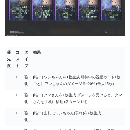
優
コ
タ
効果
先
ス
イ
度
ト
プ
優
コ
タ
効果
1
強
[唯一] ワンちゃんを1枚生成 所持中の祝福カード1枚
先
ス
イ
化
ごとにワンちゃんのダメージ量+20% (最大15枚)
度
ト
プ
1
強
[唯一] クマさんを1枚生成 ダメージを受けると、クマ
化
さんを手札に移動 (各ターン1回)
1
強
[唯一] 山札にワンちゃん(群れ)を4枚生成
化