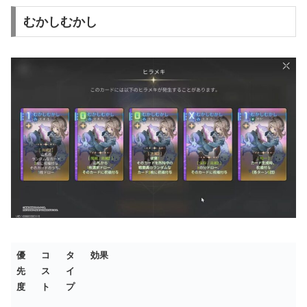
むかしむかし
優
コ
タ
効果
先
ス
イ
度
ト
プ