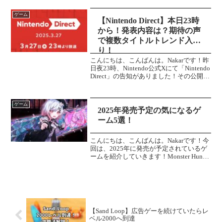
情報をもとに考察していきます。新エー
ジェント新状態異常！？キルジョイが新
ゲーム
エージェント...
【Nintendo Direct】本日23時
から！発表内容は？期待の声
で複数タイトルトレンド入
り！
こんにちは、こんばんは。Nakarです！昨
日夜23時、Nintendo公式Xにて「Nintendo
Direct」の告知がありました！その公開日
は本日(27日)23時からとなっています。
また、今回も「Nintendo Switch 2」の情...
ゲーム
2025年発売予定の気になるゲ
ーム5選！
こんにちは、こんばんは。Nakarです！今
回は、2025年に発売が予定されているゲ
ームを紹介していきます！Monster Hunter
Wilds最初の紹介はMonster Hunter Wildsで
す。モンハン サンブレイクの発売から実
に...
【Sand Loop】広告ゲーを続けていたらレ
ベル2000へ到達