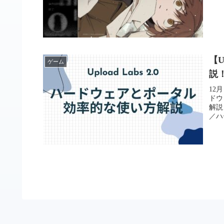
【U
ゲーム
説
12
ドウ
解説
／ハ