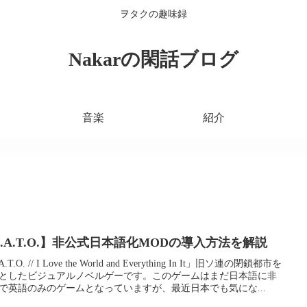
ヲタクの趣味録
Nakarの閑話ブログ
音楽
紹介
Z.A.T.O.】非公式日本語化MODの導入方法を解説
.T.O. // I Love the World and Everything In It」旧ソ連の閉鎖都市を
としたビジュアルノベルゲーです。このゲームはまだ日本語に非
で英語のみのゲームとなっていますが、最近日本でも気にな...