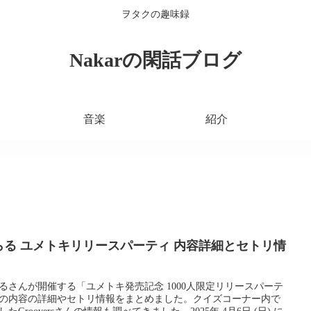
ヲタクの趣味録
Nakarの閑話ブログ
音楽
紹介
らる ユメトキリリースパーティ 内容詳細とセトリ情
！
るさんが開催する「ユメトキ発売記念 1000人限定リリースパーテ
の内容の詳細やセトリ情報をまとめました。クイズコーナー内で
したGrooversさんの情報も調べてきました。2025年 4月6日 (日) に