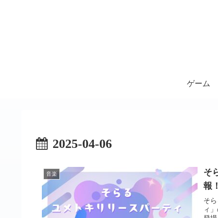
ゲーム
2025-04-06
そ
音楽
報
そら
ィ」
登場